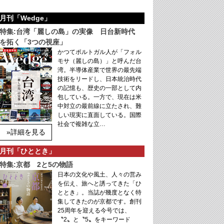
月刊「Wedge」
特集:台湾「麗しの島」の実像 日台新時代
を拓く「3つの視座」
かつてポルトガル人が「フォル
モサ（麗しの島）」と呼んだ台
湾。半導体産業で世界の最先端
技術をリードし、日本統治時代
の記憶も、歴史の一部として内
包している。一方で、現在は米
中対立の最前線に立たされ、難
しい現実に直面している。国際
社会で複雑な立…
»詳細を見る
月刊「ひととき」
特集:京都 2と5の物語
日本の文化や風土、人々の営み
を伝え、旅へと誘ってきた「ひ
ととき」。当誌が幾度となく特
集してきたのが京都です。創刊
25周年を迎える今号では、
〝2〟と〝5〟をキーワード