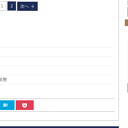
1
2
次へ
生態