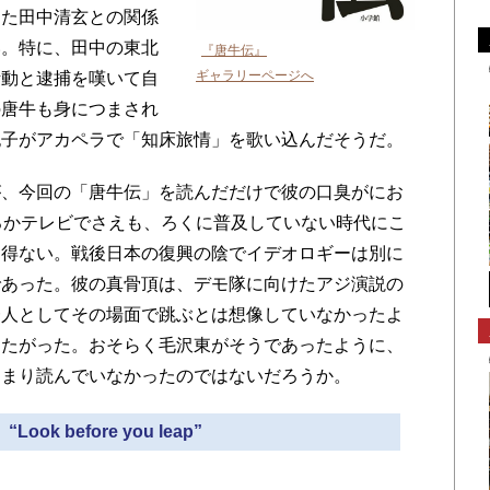
た田中清玄との関係
い。特に、田中の東北
『唐牛伝』
ギャラリーページへ
活動と逮捕を嘆いて自
の唐牛も身につまされ
紀子がアカペラで「知床旅情」を歌い込んだそうだ。
、今回の「唐牛伝」を読んだだけで彼の口臭がにお
ろかテレビでさえも、ろくに普及していない時代にこ
じ得ない。戦後日本の復興の陰でイデオロギーは別に
であった。彼の真骨頂は、デモ隊に向けたアジ演説の
一人としてその場面で跳ぶとは想像していなかったよ
したがった。おそらく毛沢東がそうであったように、
あまり読んでいなかったのではないだろうか。
ook before you leap”