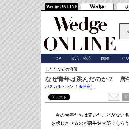
TOP
政治・経済
国際
ビ
したたか者の流儀
なぜ青年は跳んだのか？ 唐
パスカル・ヤン
（ 著述家）
印
今の青年たちは聞いたことがない名
を感じさせるのが唐牛健太郎であろ