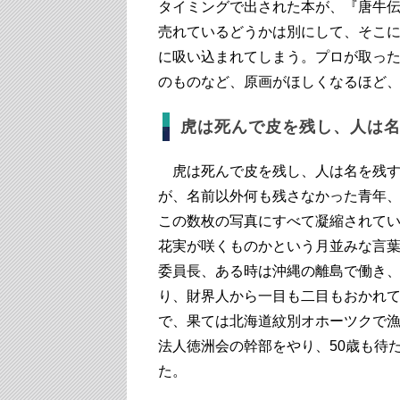
タイミングで出された本が、『唐牛
売れているどうかは別にして、そこ
に吸い込まれてしまう。プロが取った
のものなど、原画がほしくなるほど
虎は死んで皮を残し、人は
虎は死んで皮を残し、人は名を残す
が、名前以外何も残さなかった青年
この数枚の写真にすべて凝縮されて
花実が咲くものかという月並みな言
委員長、ある時は沖縄の離島で働き
り、財界人から一目も二目もおかれ
で、果ては北海道紋別オホーツクで
法人徳洲会の幹部をやり、50歳も待
た。