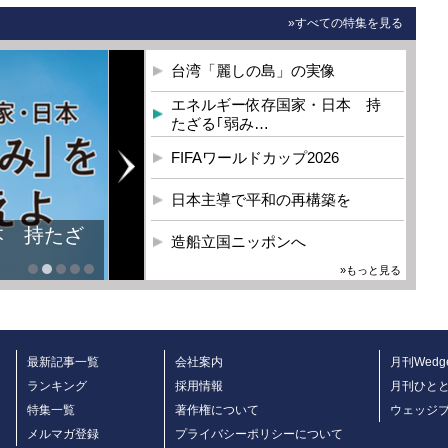
»すべての特集を見る
台湾「麗しの島」の実像
エネルギー依存国家・日本 持
たざる｢弱み…
FIFAワールドカップ2026
日本主導で平和の再構築を
本 持たざ
造船立国ニッポンへ
»もっと見る
最新記事一覧
会社案内
月刊Wedg
ランキング
採用情報
月刊ひと
特集一覧
著作権について
ウェッジ
メルマガ登録
プライバシーポリシーについて