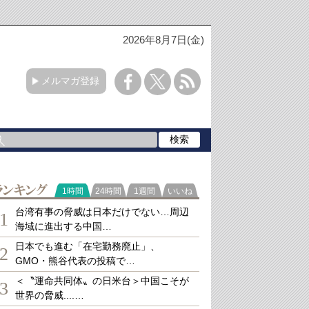
2026年8月7日(金)
メルマガ登録
ランキング
1時間
24時間
1週間
いいね
台湾有事の脅威は日本だけでない…周辺
1
海域に進出する中国…
日本でも進む「在宅勤務廃止」、
2
GMO・熊谷代表の投稿で…
＜〝運命共同体〟の日米台＞中国こそが
3
世界の脅威....…