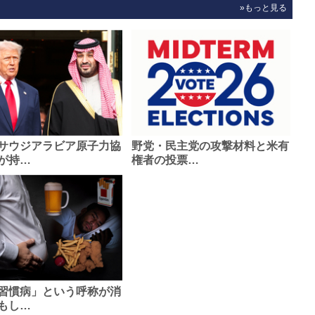
»もっと見る
サウジアラビア原子力協
野党・民主党の攻撃材料と米有
が持…
権者の投票…
習慣病」という呼称が消
もし…