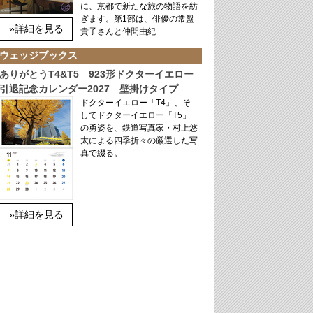
に、京都で新たな旅の物語を紡
ぎます。第1部は、俳優の常盤
»詳細を見る
貴子さんと仲間由紀…
ウェッジブックス
ありがとうT4&T5 923形ドクターイエロー
引退記念カレンダー2027 壁掛けタイプ
ドクターイエロー「T4」、そ
してドクターイエロー「T5」
の勇姿を、鉄道写真家・村上悠
太による四季折々の厳選した写
真で綴る。
»詳細を見る