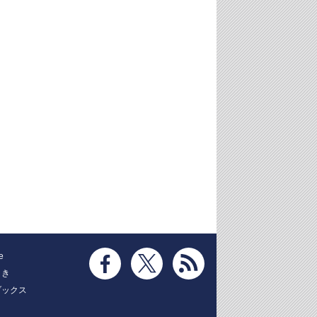
e
とき
ブックス