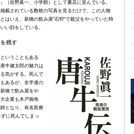
伝』（佐野眞一、小学館）として書店に並んでいる。
に掲載されている数枚の写真を見るだけで、この人物
とはいえ、新橋の飲み屋”石狩“で親父をやっていた時
、いい顔をしている。
名を残す
ということもある
、唐牛健太郎の魅力は
いる気がする。死んで
葉もあるが、全学連の
、新橋で飲み屋をや
て大企業も木戸御免
漁師となり、有名医療
たずに死んでしまっ