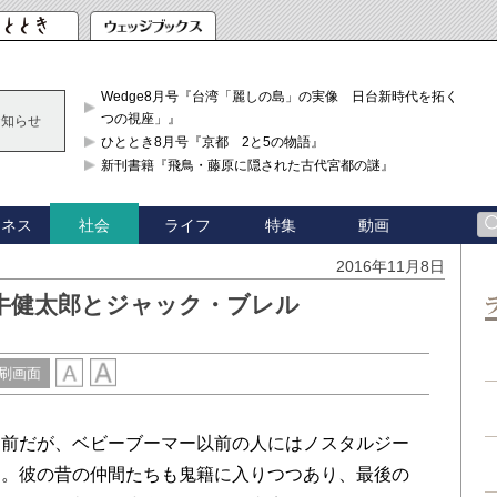
Wedge8月号『台湾「麗しの島」の実像 日台新時代を拓く「3
つの視座」』
お知らせ
ひととき8月号『京都 2と5の物語』
新刊書籍『飛鳥・藤原に隠された古代宮都の謎』
ジネス
ライフ
特集
動画
社会
2016年11月8日
牛健太郎とジャック・ブレル
刷画面
前だが、ベビーブーマー以前の人にはノスタルジー
う。彼の昔の仲間たちも鬼籍に入りつつあり、最後の