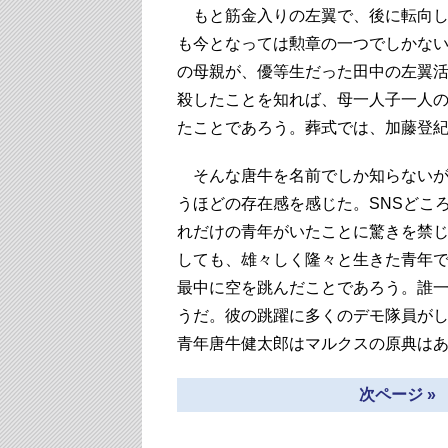
もと筋金入りの左翼で、後に転向し
も今となっては勲章の一つでしかな
の母親が、優等生だった田中の左翼
殺したことを知れば、母一人子一人
たことであろう。葬式では、加藤登
そんな唐牛を名前でしか知らないが
うほどの存在感を感じた。SNSどこ
れだけの青年がいたことに驚きを禁
しても、雄々しく隆々と生きた青年
最中に空を跳んだことであろう。誰
うだ。彼の跳躍に多くのデモ隊員が
青年唐牛健太郎はマルクスの原典は
次ページ » “L