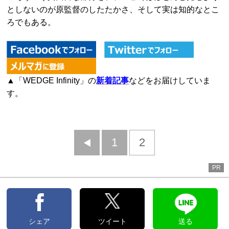
としないのが原監督のしたたかさ、そして実は知的なとこ
ろでもある。
▲「WEDGE Infinity」の
新着記事
などをお届けしていま
す。
前
1
2
へ
PR
シェア
ツイート
送る