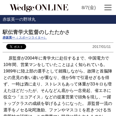
8/7(金)
赤坂英一の野球丸
駅伝青学大監督のしたたかさ
赤坂英一
（ スポーツライター）
2017/01/11
原監督が2004年に青学大に赴任するまで、中国電力で
10年間、営業マンをしていたことはよく知られている。
1989年に陸上部の選手として就職しながら、故障と首脳陣
との意見の食い違いが重なり、僅か5年で引退せざるを得
ず、一時は酒に走り、ストレスもあって体重が33キロも増
えたほどだったが、そんなどん底から一念発起、省エネに
役立つ「エコアイス」などの提案営業で頭角を現し、一躍
トップクラスの成績を挙げるようになった。 原監督一流の
選手をノセる叱咤激励、ファンやマスコミを惹きつける当