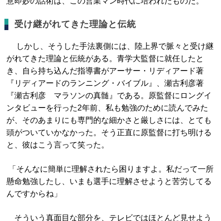
意即妙の話術は、この営業マン時代に培われたものだ。
受け継がれてきた理論と伝統
しかし、そうした手法裏側には、陸上界で脈々と受け継
がれてきた理論と伝統がある。青学大監督に就任したと
き、自ら持ち込んだ指導書がアーサー・リディアード著
『リディアードのランニング・バイブル』、瀬古利彦著
『瀬古利彦 マラソンの真髄』である。原監督にロングイ
ンタビューを行った2年前、私も勉強のために読んでみた
が、そのあまりにも専門的な細かさと厳しさには、とても
頭がついていかなかった。そう正直に原監督に打ち明ける
と、彼はこう言って笑った。
「そんなに簡単に理解されたら困りますよ。私だって一所
懸命勉強したし、いまも選手に理解させようと苦労してる
んですからね」
そういう真面目な部分を、テレビではほとんど見せよう