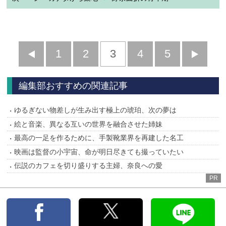
前
1
2
3
4
5
へ
へ
編集部おすすめの関連記事
ゆるぎない物差しが生み出す極上の琥珀、次の夢は
絵と音楽、異なる互いの世界を融合させた姉妹
最高の一足を作るために、手製靴業界を再建した名工
映画は監督の小宇宙、命が明日尽きても撮っていたい
伝説のカフェを切り盛りする主婦、奈良への愛
PR