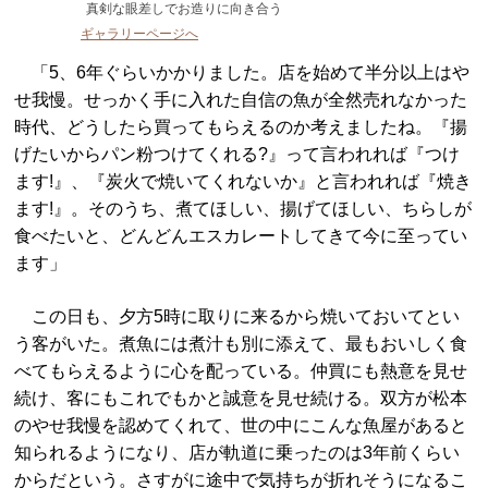
真剣な眼差しでお造りに向き合う
ギャラリーページへ
「5、6年ぐらいかかりました。店を始めて半分以上はや
せ我慢。せっかく手に入れた自信の魚が全然売れなかった
時代、どうしたら買ってもらえるのか考えましたね。『揚
げたいからパン粉つけてくれる?』って言われれば『つけ
ます!』、『炭火で焼いてくれないか』と言われれば『焼き
ます!』。そのうち、煮てほしい、揚げてほしい、ちらしが
食べたいと、どんどんエスカレートしてきて今に至ってい
ます」
この日も、夕方5時に取りに来るから焼いておいてとい
う客がいた。煮魚には煮汁も別に添えて、最もおいしく食
べてもらえるように心を配っている。仲買にも熱意を見せ
続け、客にもこれでもかと誠意を見せ続ける。双方が松本
のやせ我慢を認めてくれて、世の中にこんな魚屋があると
知られるようになり、店が軌道に乗ったのは3年前くらい
からだという。さすがに途中で気持ちが折れそうになるこ