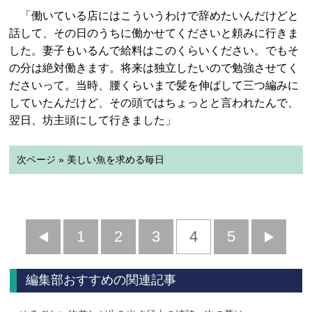
「働いている店にはこういうわけで辞めたいんだけどと
話して、その日のうちに働かせてくださいと頼みに行きま
した。妻子もいるんで給料はこのくらいください。でもそ
の分は絶対働きます。将来は独立したいので勉強させてく
ださいって。当時、腰くらいまで髪を伸ばして三つ編みに
していたんだけど、その頭ではちょっとと言われたんで、
翌日、坊主頭にして行きました」
次ページ » 美しい魚を求める毎日
前
1
2
3
4
5
へ
へ
編集部おすすめの関連記事