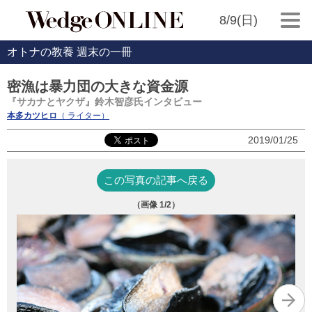
8/9(日)
オトナの教養 週末の一冊
密漁は暴力団の大きな資金源
『サカナとヤクザ』鈴木智彦氏インタビュー
本多カツヒロ
（ ライター）
2019/01/25
この写真の記事へ戻る
（画像
1
/2）
『
彦