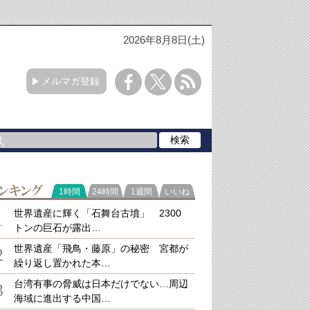
2026年8月8日(土)
メルマガ登録
ラ
1時間
24時間
1週間
いいね
キング
世界遺産に輝く「石舞台古墳」 2300
1
トンの巨石が露出…
世界遺産「飛鳥・藤原」の秘密 宮都が
2
繰り返し置かれた本…
台湾有事の脅威は日本だけでない…周辺
3
海域に進出する中国…