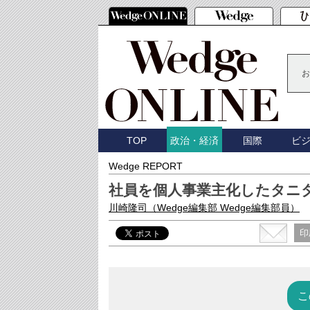
お
TOP
国際
ビ
政治・経済
Wedge REPORT
社員を個人事業主化したタニ
川崎隆司
（Wedge編集部 Wedge編集部員）
印
こ