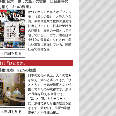
特集:台湾「麗しの島」の実像 日台新時代
を拓く「3つの視座」
かつてポルトガル人が「フォル
モサ（麗しの島）」と呼んだ台
湾。半導体産業で世界の最先端
技術をリードし、日本統治時代
の記憶も、歴史の一部として内
包している。一方で、現在は米
中対立の最前線に立たされ、難
しい現実に直面している。国際
社会で複雑な立…
»詳細を見る
月刊「ひととき」
特集:京都 2と5の物語
日本の文化や風土、人々の営み
を伝え、旅へと誘ってきた「ひ
ととき」。当誌が幾度となく特
集してきたのが京都です。創刊
25周年を迎える今号では、
〝2〟と〝5〟をキーワード
に、京都で新たな旅の物語を紡
ぎます。第1部は、俳優の常盤
»詳細を見る
貴子さんと仲間由紀…