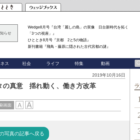
Wedge8月号『台湾「麗しの島」の実像 日台新時代を拓く
知らせ
「3つの視座」』
ひととき8月号『京都 2と5の物語』
新刊書籍『飛鳥・藤原に隠された古代宮都の謎』
ジネス
社会
ライフ
特集
動画
2019年10月16日
タの真意 揺れ動く、働き方改革
ン
刷画面
の写真の記事へ戻る