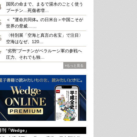
国民の命まで、まるで湯水のごとく使う
4
プーチン…死傷者増…
＜〝運命共同体〟の日米台＞中国こそが
5
世界の脅威....…
〈特別展「空海と真言の名宝」で注目〉
6
空海はなぜ、120…
“劣勢”プーチンがベラルーシ軍の参戦へ
7
圧力、それでも独…
»もっと見る
月刊「Wedge」