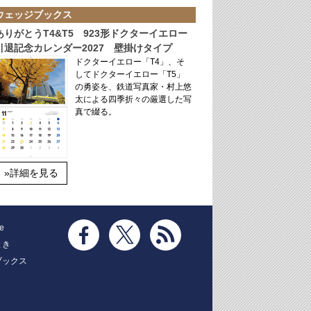
ウェッジブックス
ありがとうT4&T5 923形ドクターイエロー
引退記念カレンダー2027 壁掛けタイプ
ドクターイエロー「T4」、そ
してドクターイエロー「T5」
の勇姿を、鉄道写真家・村上悠
太による四季折々の厳選した写
真で綴る。
»詳細を見る
e
とき
ブックス