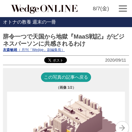
8/7(金)
オトナの教養 週末の一冊
辞令一つで天国から地獄『MaaS戦記』がビジ
ネスパーソンに共感されるわけ
友森敏雄
（ 月刊「Wedge」副編集長）
2020/09/11
この写真の記事へ戻る
（画像
1
/2）
『