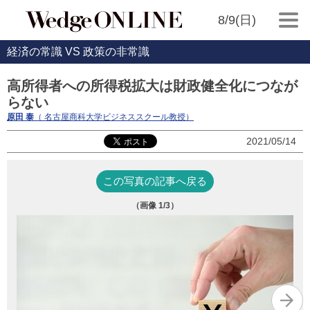
8/9(日)
経済の常識 VS 政策の非常識
高所得者への所得税拡大は財政健全化につなが
らない
原田 泰
（ 名古屋商科大学ビジネススクール教授）
2021/05/14
この写真の記事へ戻る
（画像
1
/3）
写