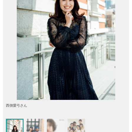
西側愛弓さん