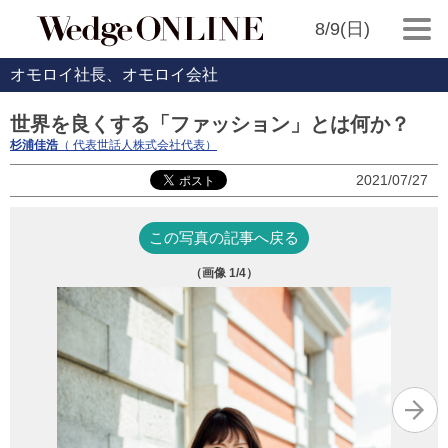
8/9(日)
オモロイ社長、オモロイ会社
世界を良くする「ファッション」とは何か？
杉浦佳浩
（ 代表世話人株式会社代表）
2021/07/27
この写真の記事へ戻る
（画像
1
/4）
キ