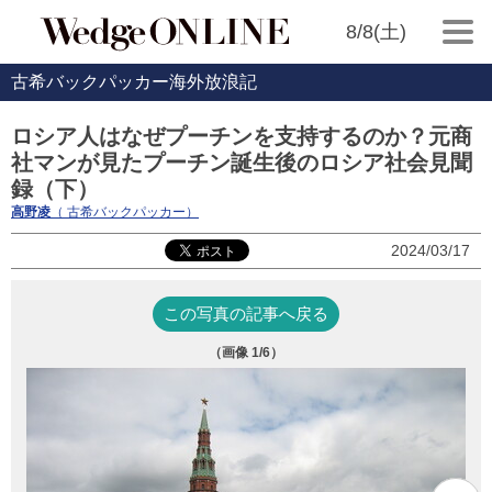
8/8(土)
古希バックパッカー海外放浪記
ロシア人はなぜプーチンを支持するのか？元商
社マンが見たプーチン誕生後のロシア社会見聞
録（下）
高野凌
（ 古希バックパッカー）
2024/03/17
この写真の記事へ戻る
（画像
1
/6）
ー
者