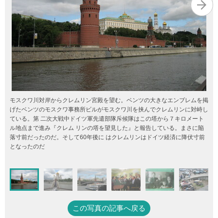
モスクワ川対岸からクレムリン宮殿を望む。ベンツの大きなエンブレムを掲
げたベンツのモスクワ事務所ビルがモスクワ川を挟んでクレムリンに対峙し
ている。第 二次大戦中ドイツ軍先遣部隊斥候隊はこの塔から７キロメート
ル地点まで進み『クレム リンの塔を望見した』と報告している。まさに陥
落寸前だったのだ。そして60年後に はクレムリンはドイツ経済に降伏寸前
となったのだ
この写真の記事へ戻る