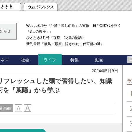
Wedge8月号『台湾「麗しの島」の実像 日台新時代を拓く
知らせ
「3つの視座」』
ひととき8月号『京都 2と5の物語』
新刊書籍『飛鳥・藤原に隠された古代宮都の謎』
ジネス
社会
特集
動画
ライフ
2024年5月9日
】リフレッシュした頭で習得したい、知識
ン
術を『葉隠』から学ぶ
刷画面