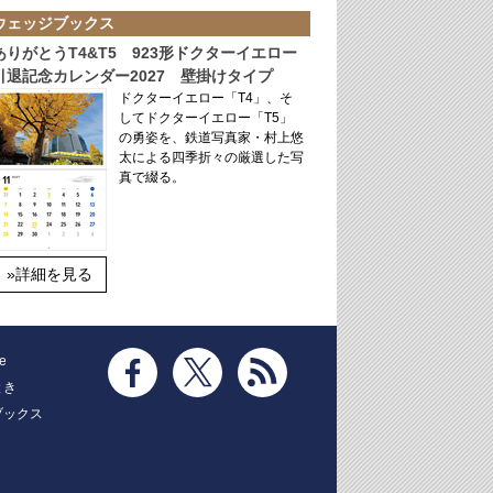
ウェッジブックス
ありがとうT4&T5 923形ドクターイエロー
引退記念カレンダー2027 壁掛けタイプ
ドクターイエロー「T4」、そ
してドクターイエロー「T5」
の勇姿を、鉄道写真家・村上悠
太による四季折々の厳選した写
真で綴る。
»詳細を見る
e
とき
ブックス