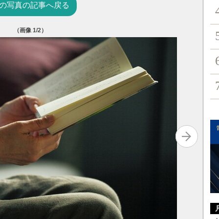
の写真の記事へ戻る
（画像
1
/2）
武士道の
青木 照夫