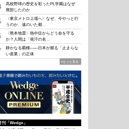
高校野球の歴史を彩ったPL学園はなぜ
4
廃部したのか
〈東京メトロ上場へ〉なぜ、今やっと行
5
うのか、遠のいた都…
奥義 葉隠の原点「直茂公御壁書」
〈熊本地震〉熱中症からどう命を守る
 定価：1,540円（税込み）
6
か？人間は「発汗の名…
静かなる覇権――日本が握る「止まらな
7
い産業」の正体
»もっと見る
月刊「Wedge」