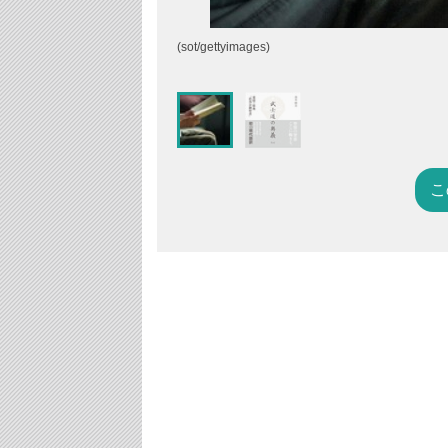
(sot/gettyimages)
こ