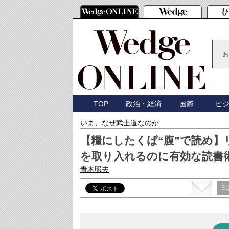
お
TOP
政治・経済
国際
ビ
いま、なぜ武士道なのか
【糧にしたくば“腹”で読め
を取り入れるのに有効な読書
青木照夫
印