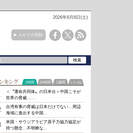
2026年8月8日(土)
メルマガ登録
ラ
1時間
24時間
1週間
いいね
キング
＜〝運命共同体〟の日米台＞中国こそが
1
世界の脅威....…
台湾有事の脅威は日本だけでない…周辺
2
海域に進出する中国…
米国・サウジアラビア原子力協力協定が
3
持つ懸念…不明瞭な…