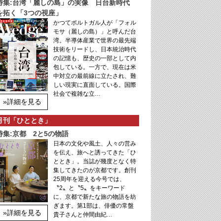
特集:台湾「麗しの島」の実像 日台新時代
を拓く「3つの視座」
かつてポルトガル人が「フォル
モサ（麗しの島）」と呼んだ台
湾。半導体産業で世界の最先端
技術をリードし、日本統治時代
の記憶も、歴史の一部として内
包している。一方で、現在は米
中対立の最前線に立たされ、難
しい現実に直面している。国際
社会で複雑な立…
»詳細を見る
月刊「ひととき」
特集:京都 2と5の物語
日本の文化や風土、人々の営み
を伝え、旅へと誘ってきた「ひ
ととき」。当誌が幾度となく特
集してきたのが京都です。創刊
25周年を迎える今号では、
〝2〟と〝5〟をキーワード
に、京都で新たな旅の物語を紡
ぎます。第1部は、俳優の常盤
»詳細を見る
貴子さんと仲間由紀…