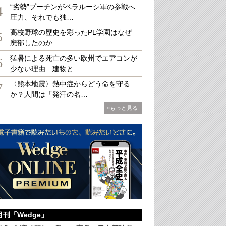
“劣勢”プーチンがベラルーシ軍の参戦へ
4
圧力、それでも独…
高校野球の歴史を彩ったPL学園はなぜ
5
廃部したのか
猛暑による死亡の多い欧州でエアコンが
6
 親密なる人類史』
（シッダールタ ムカジー 著、仲野徹 監修、田中文 翻訳、早川書
少ない理由…建物と…
〈熊本地震〉熱中症からどう命を守る
7
か？人間は「発汗の名…
»もっと見る
月刊「Wedge」