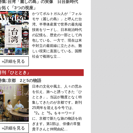
特集:台湾「麗しの島」の実像 日台新時代
を拓く「3つの視座」
かつてポルトガル人が「フォル
モサ（麗しの島）」と呼んだ台
湾。半導体産業で世界の最先端
技術をリードし、日本統治時代
の記憶も、歴史の一部として内
包している。一方で、現在は米
中対立の最前線に立たされ、難
しい現実に直面している。国際
社会で複雑な立…
»詳細を見る
月刊「ひととき」
特集:京都 2と5の物語
日本の文化や風土、人々の営み
を伝え、旅へと誘ってきた「ひ
ととき」。当誌が幾度となく特
集してきたのが京都です。創刊
25周年を迎える今号では、
〝2〟と〝5〟をキーワード
に、京都で新たな旅の物語を紡
ぎます。第1部は、俳優の常盤
»詳細を見る
貴子さんと仲間由紀…