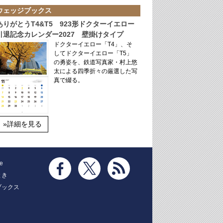
ウェッジブックス
ありがとうT4&T5 923形ドクターイエロー
引退記念カレンダー2027 壁掛けタイプ
ドクターイエロー「T4」、そ
してドクターイエロー「T5」
の勇姿を、鉄道写真家・村上悠
太による四季折々の厳選した写
真で綴る。
»詳細を見る
e
とき
ブックス