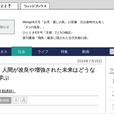
Wedge8月号『台湾「麗しの島」の実像 日台新時代を拓く
知らせ
「3つの視座」』
ひととき8月号『京都 2と5の物語』
新刊書籍『飛鳥・藤原に隠された古代宮都の謎』
ジネス
ライフ
特集
動画
社会
2024年7月25日
】人間が改良や増強された未来はどうな
ン
学ぶ
常勤講師）
刷画面