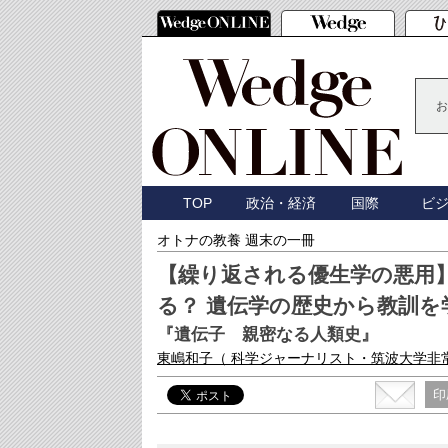
お
TOP
政治・経済
国際
ビ
オトナの教養 週末の一冊
【繰り返される優生学の悪用
る？ 遺伝学の歴史から教訓を
『遺伝子 親密なる人類史』
東嶋和子
（ 科学ジャーナリスト・筑波大学非
印