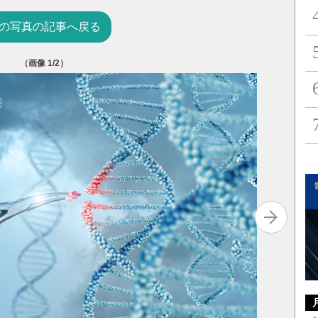
の写真の記事へ戻る
（画像
1
/2）
『遺伝子