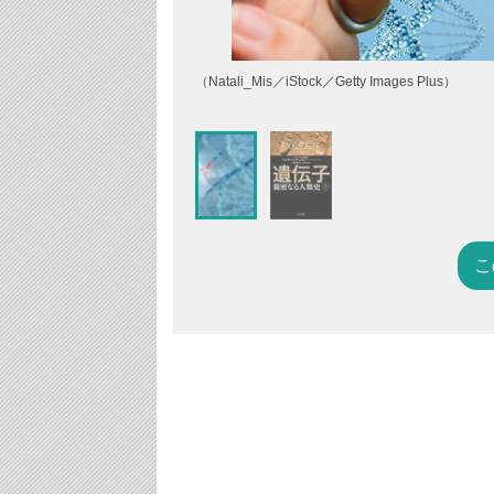
（Natali_Mis／iStock／Getty Images Plus）
こ