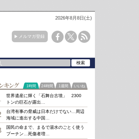
2026年8月8日(土)
メルマガ登録
ラ
1時間
24時間
1週間
いいね
キング
世界遺産に輝く「石舞台古墳」 2300
1
トンの巨石が露出…
台湾有事の脅威は日本だけでない…周辺
2
海域に進出する中国…
国民の命まで、まるで湯水のごとく使う
3
プーチン…死傷者増…