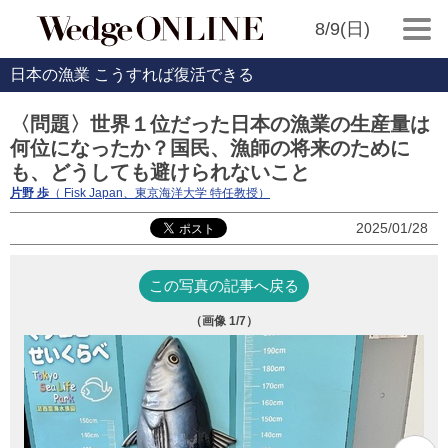
8/9(日)
日本の漁業 こうすれば復活できる
〈問題〉世界１位だった日本の漁業の生産量は
何位になったか？国民、漁師の将来のために
も、どうしても避けられないこと
片野 歩
（ Fisk Japan、東京海洋大学 特任教授）
2025/01/28
この写真の記事へ戻る
（画像
1
/7）
写