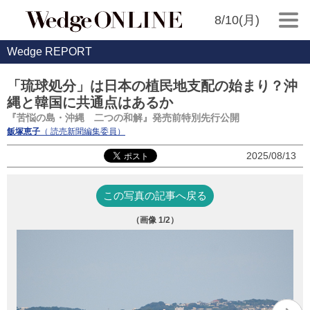
8/10(月)
Wedge REPORT
「琉球処分」は日本の植民地支配の始まり？沖
縄と韓国に共通点はあるか
『苦悩の島・沖縄 二つの和解』発売前特別先行公開
飯塚恵子
（ 読売新聞編集委員）
2025/08/13
この写真の記事へ戻る
（画像
1
/2）
苦
稲嶺
￥2