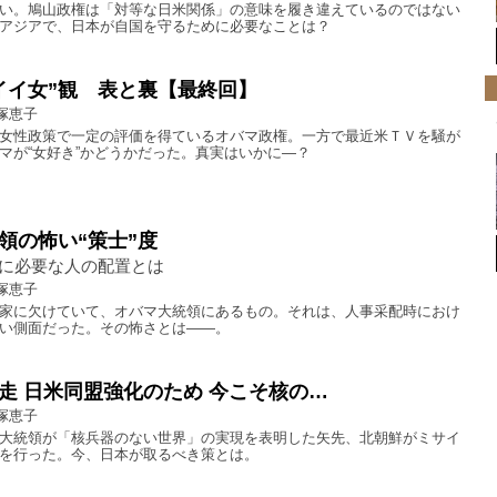
い。鳩山政権は「対等な日米関係」の意味を履き違えているのではない
アジアで、日本が自国を守るために必要なことは？
イイ女”観 表と裏【最終回】
塚恵子
女性政策で一定の評価を得ているオバマ政権。一方で最近米ＴＶを騒が
マが“女好き”かどうかだった。真実はいかに―？
領の怖い“策士”度
に必要な人の配置とは
塚恵子
家に欠けていて、オバマ大統領にあるもの。それは、人事采配時におけ
い側面だった。その怖さとは――。
走 日米同盟強化のため 今こそ核の…
塚恵子
大統領が「核兵器のない世界」の実現を表明した矢先、北朝鮮がミサイ
を行った。今、日本が取るべき策とは。