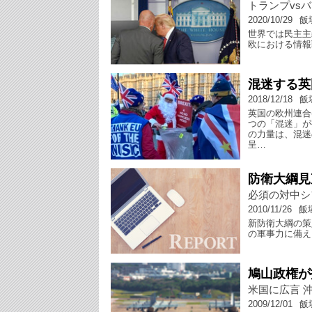
トランプvs
2020/10/29
飯
世界では民主主
欧における情報
混迷する英
2018/12/18
飯
英国の欧州連合
つの「混迷」が
の力量は、混迷
呈…
防衛大綱見
必須の対中シ
2010/11/26
飯
新防衛大綱の策
の軍事力に備え
鳩山政権が
米国に広言 
2009/12/01
飯