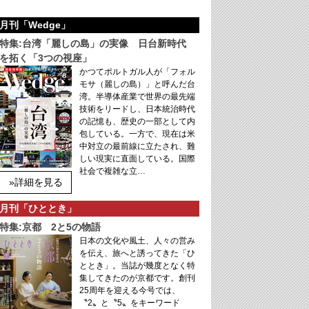
月刊「Wedge」
特集:台湾「麗しの島」の実像 日台新時代
を拓く「3つの視座」
かつてポルトガル人が「フォル
モサ（麗しの島）」と呼んだ台
湾。半導体産業で世界の最先端
技術をリードし、日本統治時代
の記憶も、歴史の一部として内
包している。一方で、現在は米
中対立の最前線に立たされ、難
しい現実に直面している。国際
社会で複雑な立…
»詳細を見る
月刊「ひととき」
特集:京都 2と5の物語
日本の文化や風土、人々の営み
を伝え、旅へと誘ってきた「ひ
ととき」。当誌が幾度となく特
集してきたのが京都です。創刊
25周年を迎える今号では、
〝2〟と〝5〟をキーワード