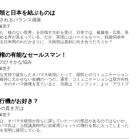
領と日本を結ぶものは
されるバランス感覚
塚恵子
た「核のない世界」を目指す方針を受け、日本では、被爆地・広島、長
める声が高まっている。だが、実現にはハードルもーー。戦後60余年
る日米間のわだかまりに、大統領は真剣に向き合うだろうか？
権の有能なセールスマン！
のひそかな悩み
塚恵子
な支持で誕生したオバマ大統領にとって、国民とのコミュニケーション
維持に欠かせない命綱の一つだ。通常、コミュニケーションは双方向性
、今のオバマ政権を見ていると、当面は「インプット」より「アウトプ
行機がお好き？
心の貫き方は
塚恵子
は、オバマ大統領が自らに課していた一つの禁忌があるのではないか。
バマ氏は、上院議員時代に自家用ジェットの飛行を気に入ってしまった
を克明に描写している。