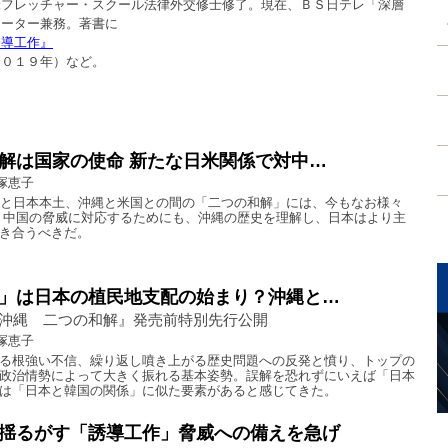
米フレッチャー・スクール法律外交修士修了。現在、ＢＳ日テレ「深層
テーター兼務。著書に
誘導工作』
２０１９年）など。
解は国家の使命 新たな日米関係で対中…
塚恵子
縄と日本本土、沖縄と米国との間の「二つの和解」には、今もなお様々
 中国の脅威に対応するためにも、沖縄の歴史を理解し、日本はより主
き合うべきだ。
」は日本の植民地支配の始まり？沖縄と…
沖縄 二つの和解』発売前特別先行公開
塚恵子
る根強い不信、繰り返し噴き上がる歴史問題への反発と憤り、トップの
政治情勢によって大きく振れる基本姿勢。誤解を恐れずにいえば「日本
は「日本と韓国の関係」に似た要素があると感じてきた。
揺るがす「誘導工作」脅威への備えを急げ