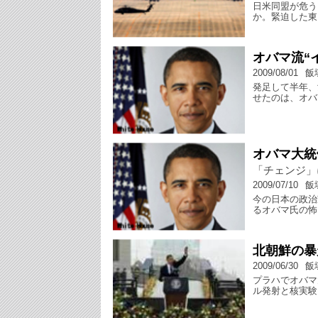
日米同盟が危う
か。緊迫した東
オバマ流“
2009/08/01
飯
発足して半年、
せたのは、オバ
オバマ大統
「チェンジ」
2009/07/10
飯
今の日本の政治
るオバマ氏の怖
北朝鮮の暴
2009/06/30
飯
プラハでオバマ
ル発射と核実験