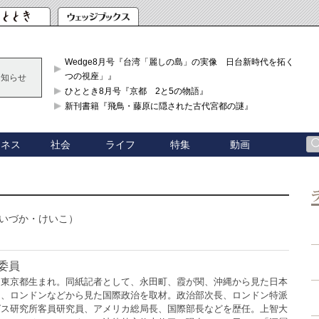
Wedge8月号『台湾「麗しの島」の実像 日台新時代を拓く「3
つの視座」』
お知らせ
ひととき8月号『京都 2と5の物語』
新刊書籍『飛鳥・藤原に隠された古代宮都の謎』
ジネス
社会
ライフ
特集
動画
いづか・けいこ）
委員
。東京都生まれ。同紙記者として、永田町、霞が関、沖縄から見た日本
ン、ロンドンなどから見た国際政治を取材。政治部次長、ロンドン特派
グス研究所客員研究員、アメリカ総局長、国際部長などを歴任。上智大