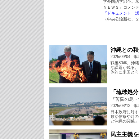
学外国語学部卒。
ＮＥＷＳ」コメン
『ドキュメント 
（中央公論新社、
沖縄との和
2025/09/04
飯
戦後80年。沖
な課題が残る。
体的に米国と向
「琉球処分
『苦悩の島・
2025/08/13
飯
日本政府に対す
政治信条や時の
と沖縄の関係」
民主主義を