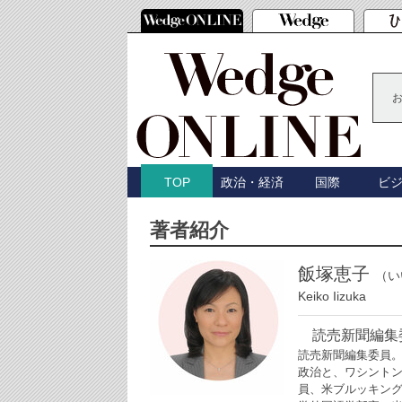
政治・経済
国際
ビ
TOP
著者紹介
飯塚恵子
（い
Keiko Iizuka
読売新聞編集
読売新聞編集委員
政治と、ワシント
員、米ブルッキン