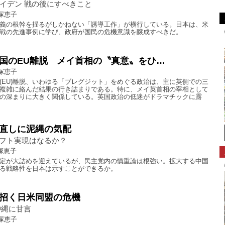
バイデン 戦の後にすべきこと
塚恵子
義の根幹を揺るがしかねない「誘導工作」が横行している。日本は、米
戦の先進事例に学び、政府が国民の危機意識を醸成すべきだ。
国のEU離脱 メイ首相の〝真意〟をひ…
塚恵子
(EU)離脱、いわゆる「ブレグジット」をめぐる政治は、主に英側での三
複雑に絡んだ結果の行き詰まりである。特に、メイ英首相の宰相として
の深まりに大きく関係している。英国政治の低迷がドラマチックに露
直しに泥縄の気配
フト実現はなるか？
塚恵子
定が大詰めを迎えているが、民主党内の慎重論は根強い。拡大する中国
る戦略性を日本は示すことができるか。
招く日米同盟の危機
沖縄に甘言
塚恵子