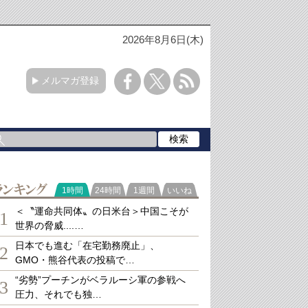
2026年8月6日(木)
メルマガ登録
ランキング
1時間
24時間
1週間
いいね
＜〝運命共同体〟の日米台＞中国こそが
1
世界の脅威....…
日本でも進む「在宅勤務廃止」、
2
GMO・熊谷代表の投稿で…
“劣勢”プーチンがベラルーシ軍の参戦へ
3
圧力、それでも独…