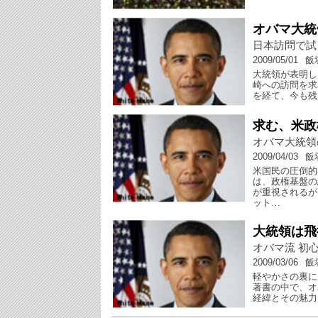
オバマ大統
日本訪問で試
2009/05/01
飯
大統領が表明し
崎への訪問を求
を経て、今も残
求む、米政
オバマ大統領
2009/04/03
飯
米国民の圧倒的
は、政権基盤の
が重視されるが
ット…
大統領は飛
オバマ流 初
2009/03/06
飯
軽やかさの裏に
著書の中で、オ
経緯とその魅力