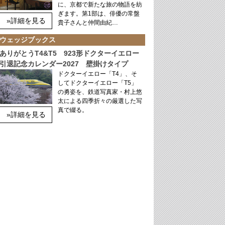
に、京都で新たな旅の物語を紡
ぎます。第1部は、俳優の常盤
»詳細を見る
貴子さんと仲間由紀…
ウェッジブックス
ありがとうT4&T5 923形ドクターイエロー
引退記念カレンダー2027 壁掛けタイプ
ドクターイエロー「T4」、そ
してドクターイエロー「T5」
の勇姿を、鉄道写真家・村上悠
太による四季折々の厳選した写
真で綴る。
»詳細を見る