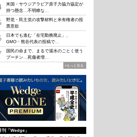
米国・サウジアラビア原子力協力協定が
4
持つ懸念…不明瞭な…
野党・民主党の攻撃材料と米有権者の投
大
5
票意欲
日本でも進む「在宅勤務廃止」、
6
GMO・熊谷代表の投稿で…
国民の命まで、まるで湯水のごとく使う
7
プーチン…死傷者増…
»もっと見る
月刊「Wedge」