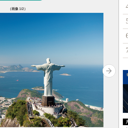
（画像
1
/2）
写真を拡