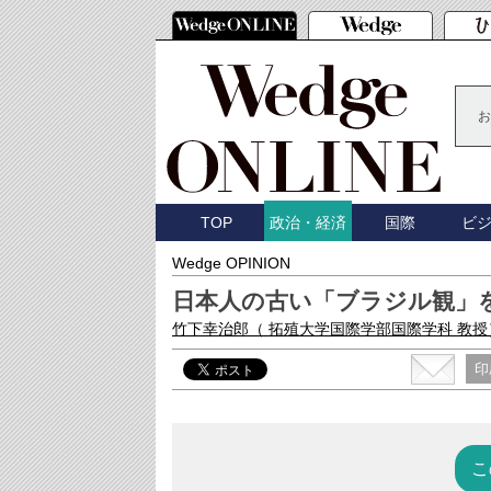
お
TOP
国際
ビ
政治・経済
Wedge OPINION
日本人の古い「ブラジル観」
竹下幸治郎
（ 拓殖大学国際学部国際学科 教授
印
こ