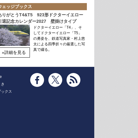
ウェッジブックス
ありがとうT4&T5 923形ドクターイエロー
引退記念カレンダー2027 壁掛けタイプ
ドクターイエロー「T4」、そ
してドクターイエロー「T5」
の勇姿を、鉄道写真家・村上悠
太による四季折々の厳選した写
真で綴る。
»詳細を見る
e
とき
ブックス