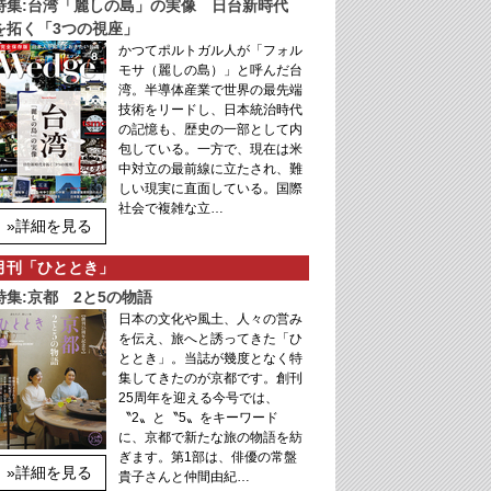
特集:台湾「麗しの島」の実像 日台新時代
を拓く「3つの視座」
かつてポルトガル人が「フォル
モサ（麗しの島）」と呼んだ台
湾。半導体産業で世界の最先端
技術をリードし、日本統治時代
の記憶も、歴史の一部として内
包している。一方で、現在は米
中対立の最前線に立たされ、難
しい現実に直面している。国際
社会で複雑な立…
»詳細を見る
月刊「ひととき」
特集:京都 2と5の物語
日本の文化や風土、人々の営み
を伝え、旅へと誘ってきた「ひ
ととき」。当誌が幾度となく特
集してきたのが京都です。創刊
25周年を迎える今号では、
〝2〟と〝5〟をキーワード
に、京都で新たな旅の物語を紡
ぎます。第1部は、俳優の常盤
»詳細を見る
貴子さんと仲間由紀…