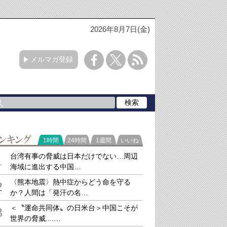
2026年8月7日(金)
メルマガ登録
ラ
1時間
24時間
1週間
いいね
キング
台湾有事の脅威は日本だけでない…周辺
1
海域に進出する中国…
〈熊本地震〉熱中症からどう命を守る
2
か？人間は「発汗の名…
＜〝運命共同体〟の日米台＞中国こそが
3
世界の脅威....…