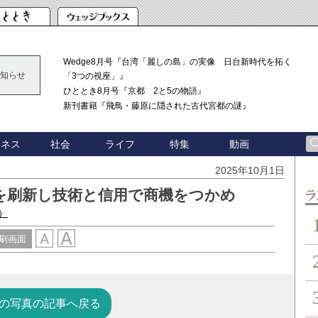
Wedge8月号『台湾「麗しの島」の実像 日台新時代を拓く
知らせ
「3つの視座」』
ひととき8月号『京都 2と5の物語』
新刊書籍『飛鳥・藤原に隠された古代宮都の謎』
ジネス
社会
ライフ
特集
動画
2025年10月1日
を刷新し技術と信用で商機をつかめ
ン
）
刷画面
の写真の記事へ戻る