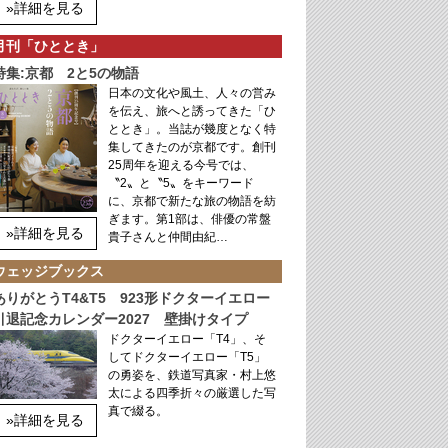
»詳細を見る
月刊「ひととき」
特集:京都 2と5の物語
日本の文化や風土、人々の営み
を伝え、旅へと誘ってきた「ひ
ととき」。当誌が幾度となく特
集してきたのが京都です。創刊
25周年を迎える今号では、
〝2〟と〝5〟をキーワード
に、京都で新たな旅の物語を紡
ぎます。第1部は、俳優の常盤
»詳細を見る
貴子さんと仲間由紀…
ウェッジブックス
ありがとうT4&T5 923形ドクターイエロー
引退記念カレンダー2027 壁掛けタイプ
ドクターイエロー「T4」、そ
してドクターイエロー「T5」
の勇姿を、鉄道写真家・村上悠
太による四季折々の厳選した写
真で綴る。
»詳細を見る