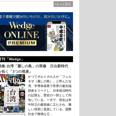
»もっと見る
月刊「Wedge」
特集:台湾「麗しの島」の実像 日台新時代
を拓く「3つの視座」
かつてポルトガル人が「フォル
モサ（麗しの島）」と呼んだ台
湾。半導体産業で世界の最先端
技術をリードし、日本統治時代
の記憶も、歴史の一部として内
包している。一方で、現在は米
中対立の最前線に立たされ、難
しい現実に直面している。国際
社会で複雑な立…