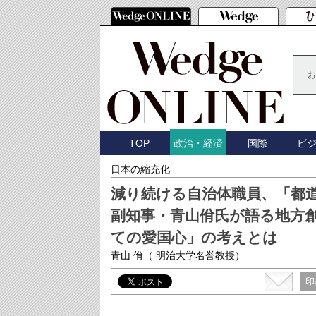
お
TOP
国際
ビ
政治・経済
日本の縮充化
減り続ける自治体職員、「都
副知事・青山佾氏が語る地方
ての愛国心」の考えとは
青山 佾
（ 明治大学名誉教授）
印