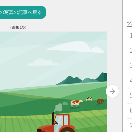
の写真の記事へ戻る
（画像
1
/5）
ン
レザーフ