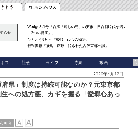
Wedge8月号『台湾「麗しの島」の実像 日台新時代を拓く
知らせ
「3つの視座」』
ひととき8月号『京都 2と5の物語』
新刊書籍『飛鳥・藤原に隠された古代宮都の謎』
ジネス
社会
ライフ
特集
動画
2026年4月12日
道府県」制度は持続可能なのか？元東京都
創生への処方箋、カギを握る「愛郷心あっ
刷画面