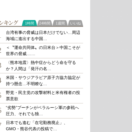
ラ
1時間
24時間
1週間
いいね
キング
台湾有事の脅威は日本だけでない…周辺
1
ァンだけでなくオクラなどの生産にも励む（八丈島）（筆者撮影）
海域に進出する中国…
＜〝運命共同体〟の日米台＞中国こそが
2
世界の脅威....…
〈熊本地震〉熱中症からどう命を守る
3
か？人間は「発汗の名…
米国・サウジアラビア原子力協力協定が
4
持つ懸念…不明瞭な…
野党・民主党の攻撃材料と米有権者の投
5
票意欲
“劣勢”プーチンがベラルーシ軍の参戦へ
6
圧力、それでも独…
日本でも進む「在宅勤務廃止」、
7
GMO・熊谷代表の投稿で…