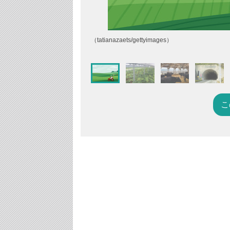
（tatianazaets/gettyimages）
こ