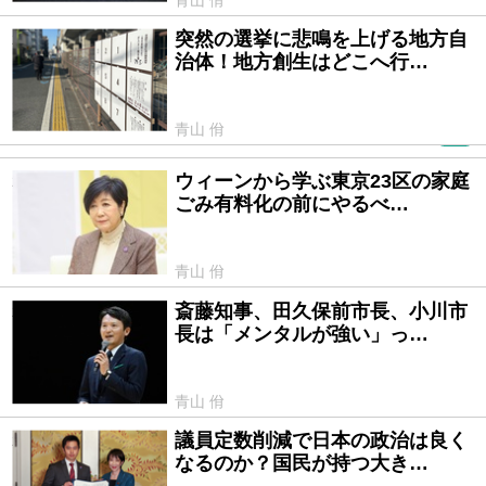
突然の選挙に悲鳴を上げる地方自
2026/01/28
治体！地方創生はどこへ行…
青山 佾
PR
ウィーンから学ぶ東京23区の家庭
2026/01/19
ごみ有料化の前にやるべ…
青山 佾
斎藤知事、田久保前市長、小川市
2025/11/27
長は「メンタルが強い」っ…
青山 佾
議員定数削減で日本の政治は良く
2025/11/12
なるのか？国民が持つ大き…