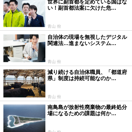
世界に副首都を定めている国はな
2026/07/22
い！副首都法案に欠けた危…
青山 佾
自治体の現場を無視したデジタル
2026/05/12
関連法…進まないシステム…
青山 佾
減り続ける自治体職員、「都道府
2026/04/12
県」制度は持続可能なのか…
青山 佾
南鳥島が放射性廃棄物の最終処分
2026/04/03
場になるための課題は何か…
青山 佾