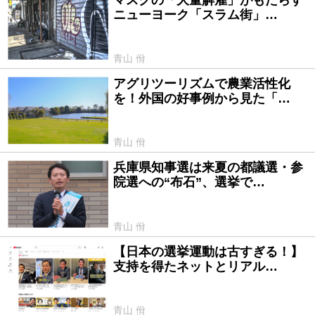
ニューヨーク「スラム街」…
青山 佾
アグリツーリズムで農業活性化
2025/03/04
を！外国の好事例から見た「…
青山 佾
兵庫県知事選は来夏の都議選・参
2024/12/04
院選への“布石”、選挙で…
青山 佾
【日本の選挙運動は古すぎる！】
2024/11/01
支持を得たネットとリアル…
青山 佾