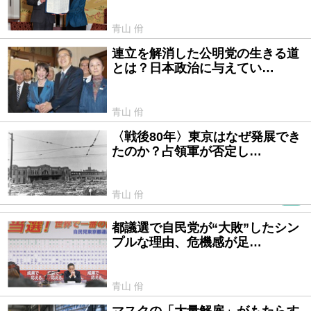
青山 佾
連立を解消した公明党の生きる道
2025/10/24
とは？日本政治に与えてい…
青山 佾
〈戦後80年〉東京はなぜ発展でき
2025/08/22
たのか？占領軍が否定し…
青山 佾
PR
都議選で自民党が“大敗”したシン
2025/06/27
プルな理由、危機感が足…
青山 佾
マスクの「大量解雇」がもたらす
2025/04/23