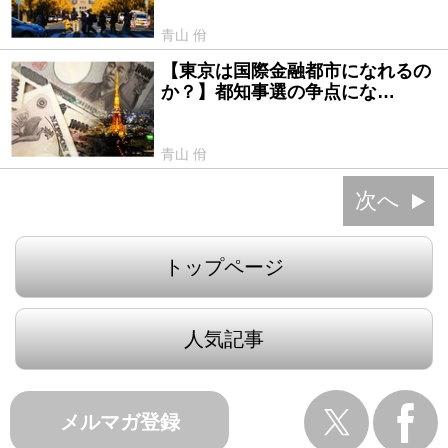
青山 佾
【東京は国際金融都市になれるの
2024/07/04
か？】都知事選の争点にな…
青山 佾
次へ
トップページ
人気記事
メルマガ登録