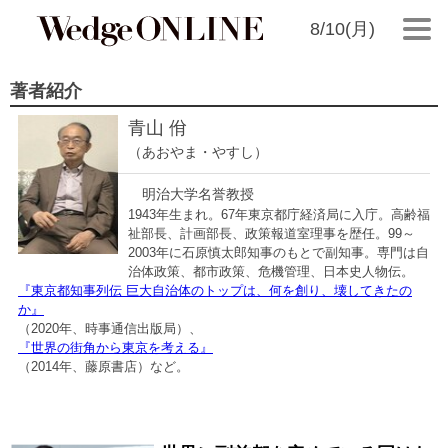
8/10(月)
著者紹介
青山 佾
（あおやま・やすし）
明治大学名誉教授
1943年生まれ。67年東京都庁経済局に入庁。高齢福
祉部長、計画部長、政策報道室理事を歴任。99～
2003年に石原慎太郎知事のもとで副知事。専門は自
治体政策、都市政策、危機管理、日本史人物伝。
『東京都知事列伝 巨大自治体のトップは、何を創り、壊してきたの
か』
（2020年、時事通信出版局）、
『世界の街角から東京を考える』
（2014年、藤原書店）など。