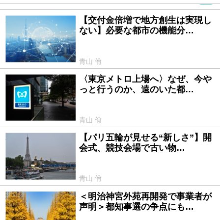
PR
【交付金倍増で地方創生は実現し
2024/10/16
ない】必要な都市の機能分…
青山 佾
〈東京メトロ上場へ〉なぜ、今や
2024/10/03
っと行うのか、遠のいた都…
青山 佾
【パリ五輪が見せる“新しさ”】開
2024/07/30
会式、競技会場で古い物…
青山 佾
＜明治神宮外苑再開発で事業者が
2024/07/06
声明＞都知事選の争点にも…