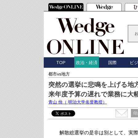
TOP
国際
ビ
政治・経済
都市vs地方
突然の選挙に悲鳴を上げる地
来年度予算の遅れで業務に大
青山 佾
（ 明治大学名誉教授）
印
解散総選挙の是非は別として、実際