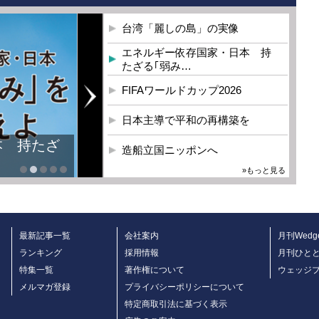
台湾「麗しの島」の実像
エネルギー依存国家・日本 持
たざる｢弱み…
FIFAワールドカップ2026
日本主導で平和の再構築を
本 持たざ
造船立国ニッポンへ
»もっと見る
最新記事一覧
会社案内
月刊Wedg
ランキング
採用情報
月刊ひと
特集一覧
著作権について
ウェッジ
メルマガ登録
プライバシーポリシーについて
特定商取引法に基づく表示