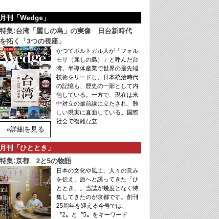
月刊「Wedge」
特集:台湾「麗しの島」の実像 日台新時代
を拓く「3つの視座」
かつてポルトガル人が「フォル
モサ（麗しの島）」と呼んだ台
湾。半導体産業で世界の最先端
技術をリードし、日本統治時代
の記憶も、歴史の一部として内
包している。一方で、現在は米
中対立の最前線に立たされ、難
しい現実に直面している。国際
社会で複雑な立…
»詳細を見る
月刊「ひととき」
特集:京都 2と5の物語
日本の文化や風土、人々の営み
を伝え、旅へと誘ってきた「ひ
ととき」。当誌が幾度となく特
集してきたのが京都です。創刊
25周年を迎える今号では、
〝2〟と〝5〟をキーワード