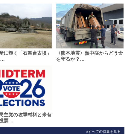
産に輝く「石舞台古墳」
〈熊本地震〉熱中症からどう命
0…
を守るか？…
民主党の攻撃材料と米有
投票…
»すべての特集を見る