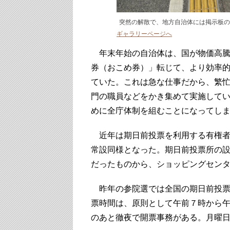
突然の解散で、地方自治体には掲示板の
ギャラリーページへ
年末年始の自治体は、国が物価高騰
券（おこめ券）」転じて、より効率
ていた。これは急な仕事だから、繁
門の職員などをかき集めて実施して
めに全庁体制を組むことになってし
近年は期日前投票を利用する有権者が
常設同様となった。期日前投票所の
だったものから、ショッピングセン
昨年の参院選では全国の期日前投票所
票時間は、原則として午前７時から午
のあと徹夜で開票事務がある。月曜