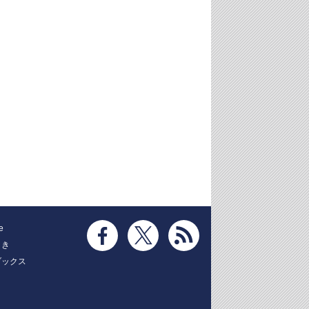
e
とき
ブックス