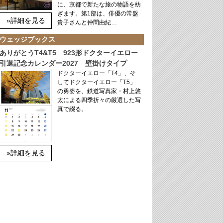
に、京都で新たな旅の物語を紡
ぎます。第1部は、俳優の常盤
»詳細を見る
貴子さんと仲間由紀…
ウェッジブックス
ありがとうT4&T5 923形ドクターイエロー
引退記念カレンダー2027 壁掛けタイプ
ドクターイエロー「T4」、そ
してドクターイエロー「T5」
の勇姿を、鉄道写真家・村上悠
太による四季折々の厳選した写
真で綴る。
»詳細を見る