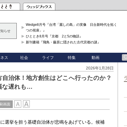
Wedge8月号『台湾「麗しの島」の実像 日台新時代を拓く「3
つの視座」』
お知らせ
ひととき8月号『京都 2と5の物語』
新刊書籍『飛鳥・藤原に隠された古代宮都の謎』
ジネス
社会
ライフ
特集
動画
2026年1月28日
方自治体！地方創生はどこへ行ったのか？
幅な遅れも…
刷画面
に選挙を担う基礎自治体が悲鳴をあげている。候補