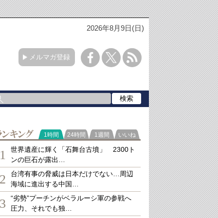
2026年8月9日(日)
メルマガ登録
ランキング
1時間
24時間
1週間
いいね
世界遺産に輝く「石舞台古墳」 2300ト
1
ンの巨石が露出…
台湾有事の脅威は日本だけでない…周辺
2
海域に進出する中国…
“劣勢”プーチンがベラルーシ軍の参戦へ
3
圧力、それでも独…