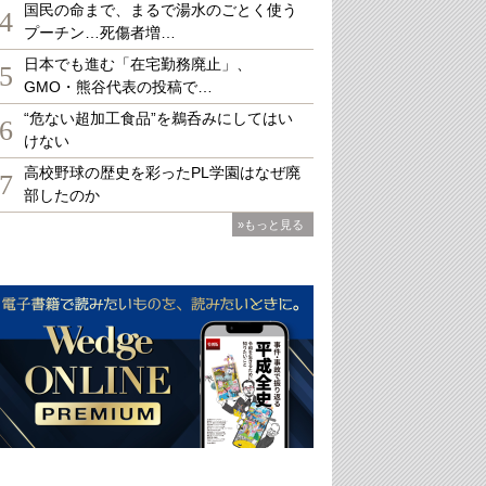
国民の命まで、まるで湯水のごとく使う
4
プーチン…死傷者増…
日本でも進む「在宅勤務廃止」、
5
GMO・熊谷代表の投稿で…
“危ない超加工食品”を鵜呑みにしてはい
6
けない
高校野球の歴史を彩ったPL学園はなぜ廃
7
部したのか
»もっと見る