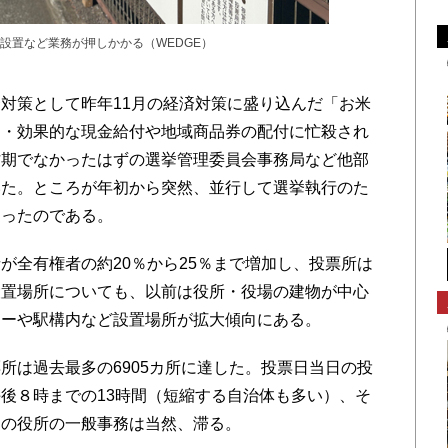
設置など業務が押しかかる（WEDGE）
対策として昨年11月の経済対策に盛り込んだ「お米
的・効果的な現金給付や地域商品券の配付に忙殺され
忙期でなかったはずの選挙管理委員会事務局など他部
いた。ところが年初から突然、並行して選挙執行のた
まったのである。
全有権者の約20％から25％まで増加し、投票所は
設置場所についても、以前は役所・役場の建物が中心
ターや駅構内など設置場所が拡大傾向にある。
は過去最多の6905カ所に達した。投票日当日の投
後８時までの13時間（短縮する自治体も多い）、そ
日の役所の一般事務は当然、滞る。