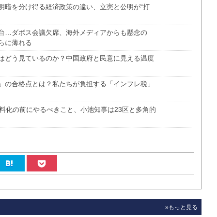
明暗を分け得る経済政策の違い、立憲と公明が“打
台…ダボス会議欠席、海外メディアからも懸念の
らに薄れる
はどう見ているのか？中国政府と民意に見える温度
」の合格点とは？私たちが負担する「インフレ税」
料化の前にやるべきこと、小池知事は23区と多角的
»もっと見る