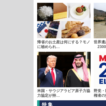
帰省のお土産は何にする？モノ
世界遺
に秘められ…
230
米国・サウジアラビア原子力協
野党・
力協定が持…
権者の
特集