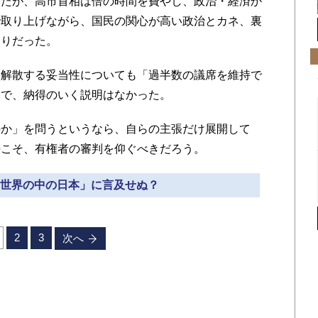
したが、高市首相は倍の時間を費やし、政治・経済か
で取り上げながら、国民の関心が高い政治とカネ、裏
通りだった。
解散する妥当性についても「過半数の議席を維持で
けで、納得のいく説明はなかった。
か」を問うというなら、自らの主張だけ展開して
勢こそ、有権者の審判を仰ぐべきだろう。
ぜ「世界の中の日本」に言及せぬ？
2
3
次へ