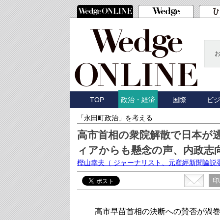
TOP
国際
ビ
政治・経済
「永田町政治」を考える
高市首相の衆院解散で日本が
ィアからも懸念の声、内政志
樫山幸夫
（ ジャーナリスト、元産經新聞論説
印
高市早苗首相の決断への賛否が渦巻