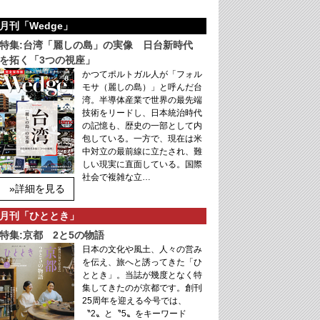
月刊「Wedge」
特集:台湾「麗しの島」の実像 日台新時代
を拓く「3つの視座」
かつてポルトガル人が「フォル
モサ（麗しの島）」と呼んだ台
湾。半導体産業で世界の最先端
技術をリードし、日本統治時代
の記憶も、歴史の一部として内
包している。一方で、現在は米
中対立の最前線に立たされ、難
しい現実に直面している。国際
社会で複雑な立…
»詳細を見る
月刊「ひととき」
特集:京都 2と5の物語
日本の文化や風土、人々の営み
を伝え、旅へと誘ってきた「ひ
ととき」。当誌が幾度となく特
集してきたのが京都です。創刊
25周年を迎える今号では、
〝2〟と〝5〟をキーワード