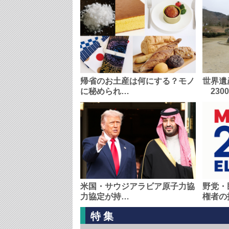
帰省のお土産は何にする？モノ
世界遺
に秘められ…
230
米国・サウジアラビア原子力協
野党・
力協定が持…
権者の
特集