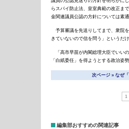
議員の公認見送りの方針を明らかに
らスパイ防止法、皇室典範の改正ま
金関連議員公認の方針については素
予算審議を先送りしてまで、衆院を
きていないので信を問う」というだ
「高市早苗が内閣総理大臣でいいの
「白紙委任」を得ようとする政治姿
次ページ » な
1
編集部おすすめの関連記事