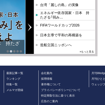
台湾「麗しの島」の実像
エネルギー依存国家・日本 持
たざる｢弱み…
FIFAワールドカップ2026
日本主導で平和の再構築を
本 持たざ
造船立国ニッポンへ
»もっと見る
最新記事一覧
会社案内
月刊Wedg
ランキング
採用情報
月刊ひと
特集一覧
著作権について
ウェッジ
メルマガ登録
プライバシーポリシーについて
特定商取引法に基づく表示
広告のご案内