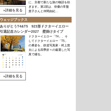
に、京都で新たな旅の物語を紡
ぎます。第1部は、俳優の常盤
»詳細を見る
貴子さんと仲間由紀…
ウェッジブックス
ありがとうT4&T5 923形ドクターイエロー
引退記念カレンダー2027 壁掛けタイプ
ドクターイエロー「T4」、そ
してドクターイエロー「T5」
の勇姿を、鉄道写真家・村上悠
太による四季折々の厳選した写
真で綴る。
»詳細を見る