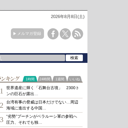
2026年8月8日(土)
メルマガ登録
ランキング
1時間
24時間
1週間
いいね
世界遺産に輝く「石舞台古墳」 2300ト
1
ンの巨石が露出…
台湾有事の脅威は日本だけでない…周辺
2
海域に進出する中国…
“劣勢”プーチンがベラルーシ軍の参戦へ
3
圧力、それでも独…