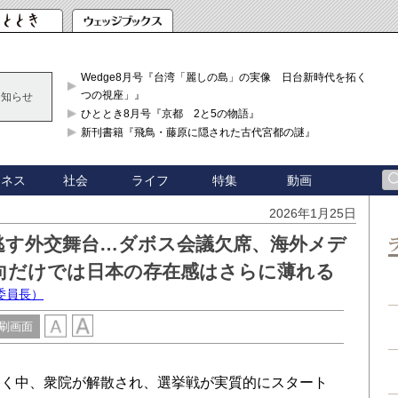
Wedge8月号『台湾「麗しの島」の実像 日台新時代を拓く「3
つの視座」』
お知らせ
ひととき8月号『京都 2と5の物語』
新刊書籍『飛鳥・藤原に隠された古代宮都の謎』
ジネス
社会
ライフ
特集
動画
2026年1月25日
逃す外交舞台…ダボス会議欠席、海外メデ
向だけでは日本の存在感はさらに薄れる
委員長）
刷画面
く中、衆院が解散され、選挙戦が実質的にスタート