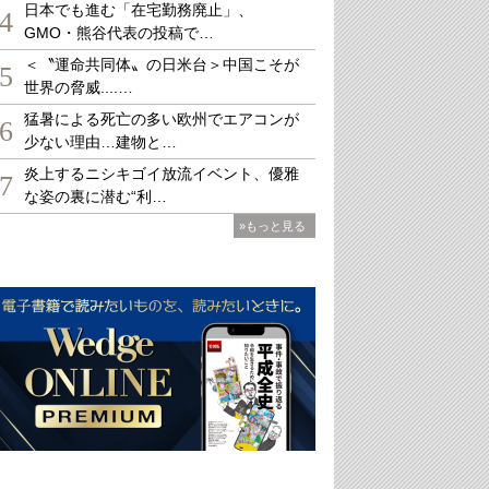
日本でも進む「在宅勤務廃止」、
4
GMO・熊谷代表の投稿で…
＜〝運命共同体〟の日米台＞中国こそが
5
世界の脅威....…
猛暑による死亡の多い欧州でエアコンが
6
少ない理由…建物と…
炎上するニシキゴイ放流イベント、優雅
7
な姿の裏に潜む“利…
»もっと見る