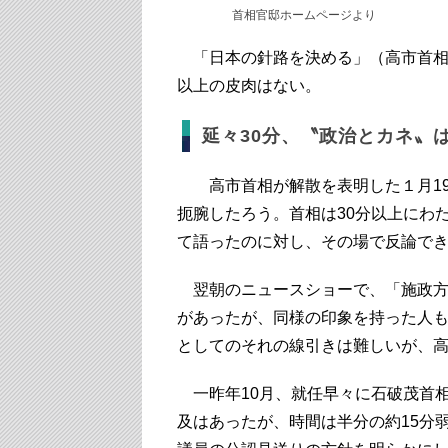
首相官邸ホームページより
「日本の針路を決める」（高市首相
以上の皮肉はない。
延々30分、〝政治とカネ〟
高市首相が解散を表明した１月19
扼腕したろう。首相は30分以上にわ
て語ったのに対し、その場で反論で
翌朝のニュースショーで、「施政方
があったが、同様の印象を持った人
としてのそれの線引きは難しいが、
一昨年10月、就任早々に石破茂首
及はあったが、時間は半分の約15分