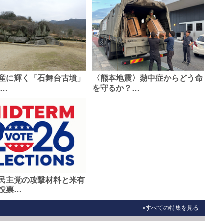
産に輝く「石舞台古墳」
〈熊本地震〉熱中症からどう命
0…
を守るか？…
民主党の攻撃材料と米有
投票…
»すべての特集を見る