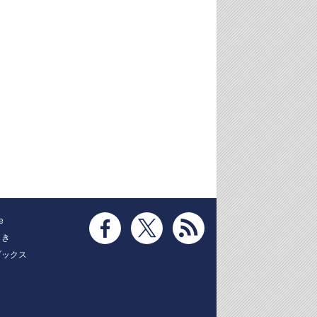
e
とき
ブックス