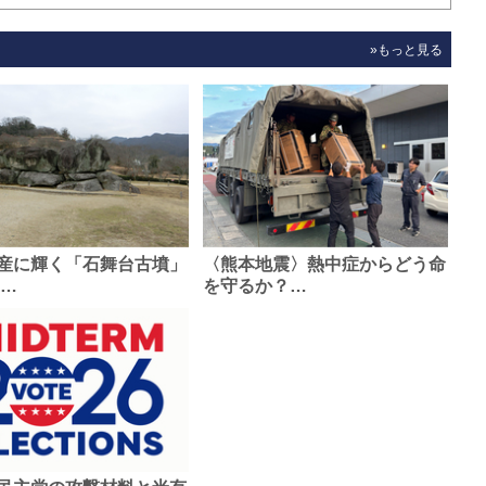
»もっと見る
産に輝く「石舞台古墳」
〈熊本地震〉熱中症からどう命
0…
を守るか？…