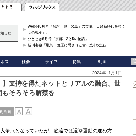
Wedge8月号『台湾「麗しの島」の実像 日台新時代を拓く「3
つの視座」』
お知らせ
ひととき8月号『京都 2と5の物語』
新刊書籍『飛鳥・藤原に隠された古代宮都の謎』
ジネス
社会
ライフ
特集
動画
2024年11月1日
！】支持を得たネットとリアルの融合、世
問もそろそろ解禁を
刷画面
大争点となっていたが、底流では選挙運動の進め方