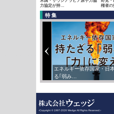
米国・サウジアラビア原子力協
野党・
力協定が持…
権者の
特集
エネルギー依存国家・日
る｢弱み…
‹Copyright © 1997-2026 Wedge All Rights Reserved.›