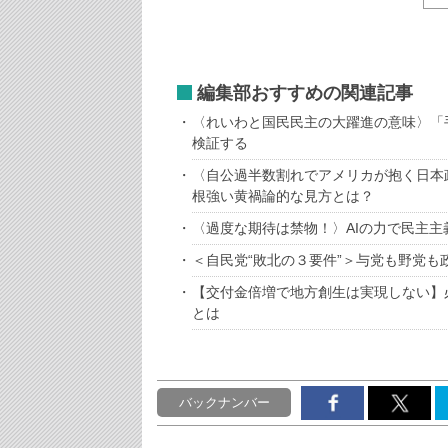
編集部おすすめの関連記事
〈れいわと国民民主の大躍進の意味〉「
検証する
〈自公過半数割れでアメリカが抱く日本
根強い黄禍論的な見方とは？
〈過度な期待は禁物！〉AIの力で民主
＜自民党“敗北の３要件”＞与党も野党
【交付金倍増で地方創生は実現しない】
とは
バックナンバー