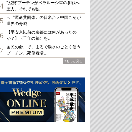
“劣勢”プーチンがベラルーシ軍の参戦へ
4
圧力、それでも独…
＜〝運命共同体〟の日米台＞中国こそが
5
世界の脅威....…
【平安京以前の京都には何があったの
6
か？】〈千年の都〉を…
国民の命まで、まるで湯水のごとく使う
7
プーチン…死傷者増…
»もっと見る