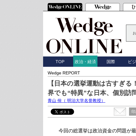
TOP
国際
ビ
政治・経済
Wedge REPORT
【日本の選挙運動は古すぎる
界でも“特異”な日本、個別訪
青山 佾
（ 明治大学名誉教授）
印
今回の総選挙は政治資金の問題が最