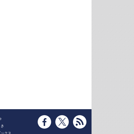
e
とき
ブックス