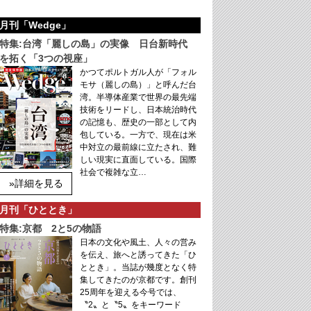
月刊「Wedge」
特集:台湾「麗しの島」の実像 日台新時代
を拓く「3つの視座」
かつてポルトガル人が「フォル
モサ（麗しの島）」と呼んだ台
湾。半導体産業で世界の最先端
技術をリードし、日本統治時代
の記憶も、歴史の一部として内
包している。一方で、現在は米
中対立の最前線に立たされ、難
しい現実に直面している。国際
社会で複雑な立…
»詳細を見る
月刊「ひととき」
特集:京都 2と5の物語
日本の文化や風土、人々の営み
を伝え、旅へと誘ってきた「ひ
ととき」。当誌が幾度となく特
集してきたのが京都です。創刊
25周年を迎える今号では、
〝2〟と〝5〟をキーワード