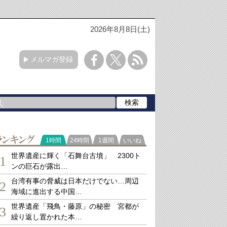
2026年8月8日(土)
メルマガ登録
ランキング
1時間
24時間
1週間
いいね
世界遺産に輝く「石舞台古墳」 2300ト
1
ンの巨石が露出…
台湾有事の脅威は日本だけでない…周辺
2
海域に進出する中国…
世界遺産「飛鳥・藤原」の秘密 宮都が
3
繰り返し置かれた本…