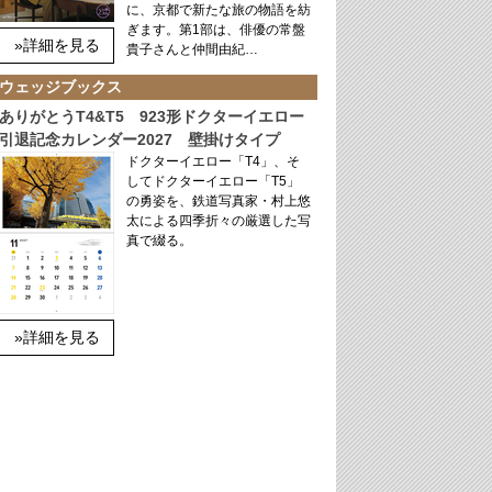
に、京都で新たな旅の物語を紡
ぎます。第1部は、俳優の常盤
»詳細を見る
貴子さんと仲間由紀…
ウェッジブックス
ありがとうT4&T5 923形ドクターイエロー
引退記念カレンダー2027 壁掛けタイプ
ドクターイエロー「T4」、そ
してドクターイエロー「T5」
の勇姿を、鉄道写真家・村上悠
太による四季折々の厳選した写
真で綴る。
»詳細を見る