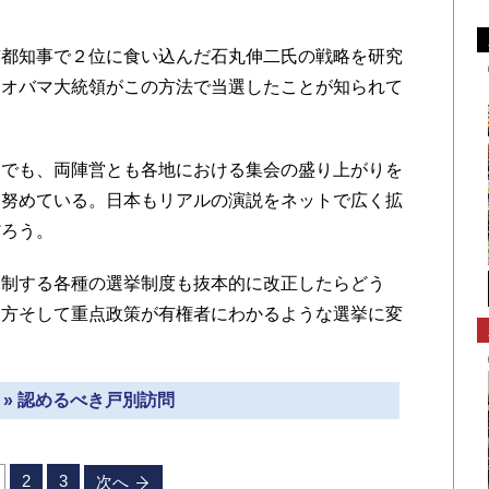
都知事で２位に食い込んだ石丸伸二氏の戦略を研究
にオバマ大統領がこの方法で当選したことが知られて
でも、両陣営とも各地における集会の盛り上がりを
と努めている。日本もリアルの演説をネットで広く拡
だろう。
制する各種の選挙制度も抜本的に改正したらどう
え方そして重点政策が有権者にわかるような選挙に変
 » 認めるべき戸別訪問
2
3
次へ