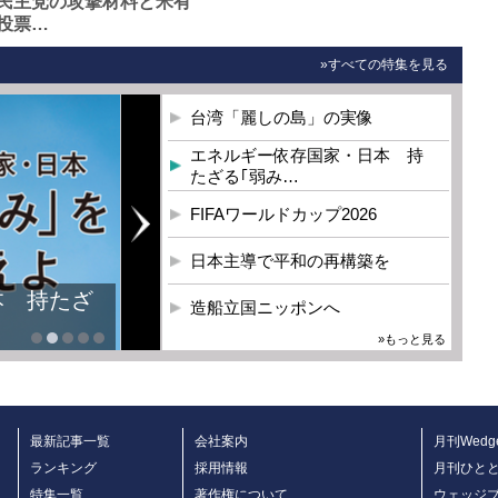
民主党の攻撃材料と米有
投票…
»すべての特集を見る
台湾「麗しの島」の実像
エネルギー依存国家・日本 持
たざる｢弱み…
FIFAワールドカップ2026
日本主導で平和の再構築を
本 持たざ
造船立国ニッポンへ
»もっと見る
最新記事一覧
会社案内
月刊Wedg
ランキング
採用情報
月刊ひと
特集一覧
著作権について
ウェッジ