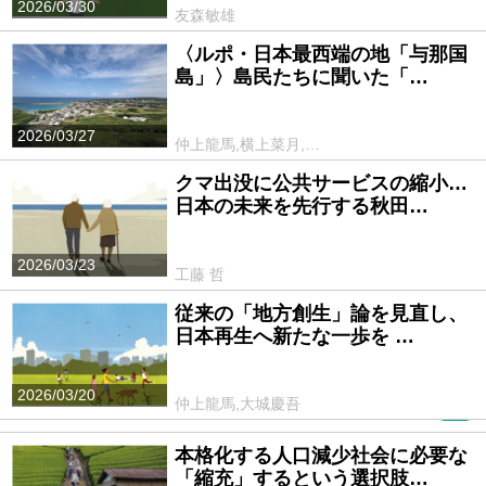
2026/03/30
友森敏雄
〈ルポ・日本最西端の地「与那国
島」〉島民たちに聞いた「…
2026/03/27
仲上龍馬,横上菜月,…
クマ出没に公共サービスの縮小…
日本の未来を先行する秋田…
2026/03/23
工藤 哲
従来の「地方創生」論を見直し、
日本再生へ新たな一歩を …
2026/03/20
仲上龍馬,大城慶吾
PR
本格化する人口減少社会に必要な
「縮充」するという選択肢…