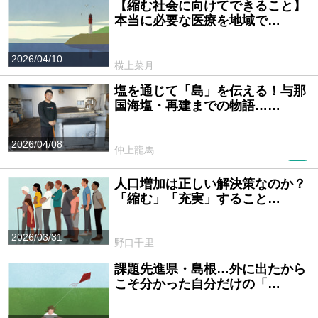
【縮む社会に向けてできること】
本当に必要な医療を地域で…
2026/04/10
横上菜月
塩を通じて「島」を伝える！与那
国海塩・再建までの物語……
2026/04/08
仲上龍馬
PR
人口増加は正しい解決策なのか？
「縮む」「充実」すること…
2026/03/31
野口千里
課題先進県・島根…外に出たから
こそ分かった自分だけの「…