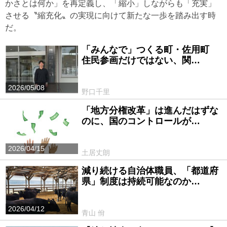
かさとは何か」を再定義し、「縮小」しながらも「充実」
させる〝縮充化〟の実現に向けて新たな一歩を踏み出す時
だ。
「みんなで」つくる町・佐用町
住民参画だけではない、関…
2026/05/08
野口千里
「地方分権改革」は進んだはずな
のに、国のコントロールが…
2026/04/15
土居丈朗
減り続ける自治体職員、「都道府
県」制度は持続可能なのか…
2026/04/12
青山 佾