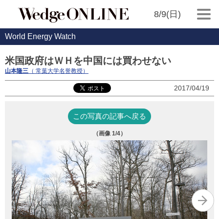
8/9(日)
World Energy Watch
米国政府はＷＨを中国には買わせない
山本隆三
（ 常葉大学名誉教授）
2017/04/19
この写真の記事へ戻る
（画像
1
/4）
写