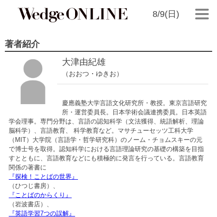
8/9(日)
著者紹介
大津由紀雄
（おおつ・ゆきお）
慶應義塾大学言語文化研究所・教授。東京言語研究
所・運営委員長。日本学術会議連携委員。日本英語
学会理事。専門分野は、言語の認知科学（文法獲得、統語解析、理論
脳科学）、言語教育、 科学教育など。マサチューセッツ工科大学
（MIT）大学院（言語学・哲学研究科）のノーム・チョムスキーの元
で博士号を取得。認知科学における言語理論研究の基礎の構築を目指
すとともに、言語教育などにも積極的に発言を行っている。言語教育
関係の著書に
『探検！ことばの世界』
（ひつじ書房）、
『ことばのからくり』
（岩波書店）、
『英語学習7つの誤解』