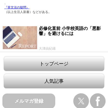
、
『英文法の疑問』
（以上生活人新書）などがある。
必修化直前 小学校英語の「悪影
2011/04/01
響」を避けるには
大津由紀雄
トップページ
人気記事
メルマガ登録