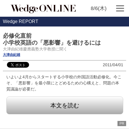
8/6(木)
Wedge REPORT
必修化直前
小学校英語の「悪影響」を避けるには
大津由紀雄慶應義塾大学教授に聞く
大津由紀雄
2011/04/01
いよいよ4月からスタートする小学校の外国語活動必修化。今こ
そ、「悪影響」を最小限にとどめるための心構えと、問題の本
質議論が必要だ。
本文を読む
PR