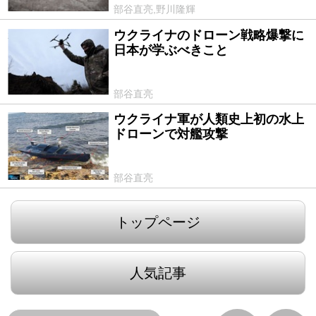
部谷直亮,野川隆輝
ウクライナのドローン戦略爆撃に
2022/12/29
日本が学ぶべきこと
部谷直亮
ウクライナ軍が人類史上初の水上
2022/11/02
ドローンで対艦攻撃
部谷直亮
トップページ
人気記事