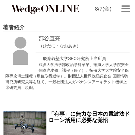
8/7(金)
著者紹介
部谷直亮
（ひだに・なおあき）
慶應義塾大学SFC研究所上席所員
成蹊大学法学部政治学科卒業、拓殖大学大学院安全
保障専攻修士課程（修了）、拓殖大学大学院安全保
障専攻博士課程（単位取得退学）。財団法人世界政経調査会 国際情勢
研究所研究員等を経て、一般社団法人ガバナンスアーキテクト機構上
席研究員、現職。
「有事」に無力な日本の電波法ド
2023/02/28
ローン活用に必要な覚悟