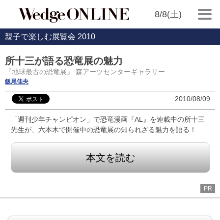
8/8(土)
親子で楽しむ展覧会 2010
所十三が語る恐竜展の魅力
『地球最古の恐竜展』 森アーツセンターギャラリー
飯尾佳央
2010/08/09
「週刊少年チャンピオン」で恐竜漫画『AL』を連載中の所十三
先生が、六本木で開催中の恐竜展の知られざる魅力を語る！
本文を読む
PR