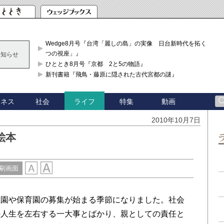
Wedge8月号『台湾「麗しの島」の実像 日台新時代を拓く「3
つの視座」』
お知らせ
ひととき8月号『京都 2と5の物語』
新刊書籍『飛鳥・藤原に隠された古代宮都の謎』
ジネス
社会
特集
動画
ライフ
2010年10月7日
絵本
刷画面
園や保育園の募集が始まる季節になりました。社会
の人生を左右する一大事とばかり、親としての責任と