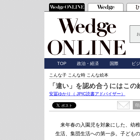
TOP
政治・経済
国際
ビ
こんな子 こんな時 こんな絵本
「違い」を認め合うにはこの
安冨ゆかり
（ JPIC読書アドバイザー）
印
来年春の入園児を対象にした、幼稚
生活、集団生活への第一歩。子ども