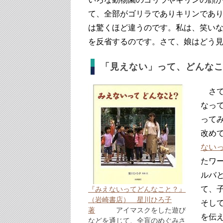
て、全部がゴリラでありキリンであ
は驚くほど違うのです。私は、笑い
を反省するのです。さて、娘はどう
「見えない」って、どんな
さて
なっ
って
改め
ないっ
たワ
ルバ
て、
『みえないってどんなこと？』
（岩崎書店） 星川ひろ子
そし
著
アイマスクをした遊び
を伝
などを通じて、全盲のめぐみさ