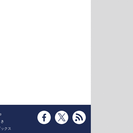
e
とき
ブックス