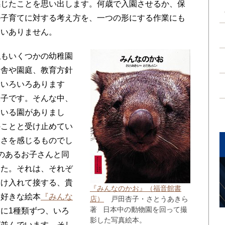
感じたことを思い出します。何歳で入園させるか、保
の子育てに対する考え方を、一つの形にする作業にも
違いありません。
もいくつかの幼稚園
園舎や園庭、教育方針
はいろいろあります
様子です。そんな中、
ている園がありまし
のことと受け止めてい
しさを感じるものでし
のあるお子さんと同
した。それは、それぞ
受け入れて接する、貴
『みんなのかお』（福音館書
に好きな絵本
『みんな
店）
戸田杏子・さとうあきら
著 日本中の動物園を回って撮
に1種類ずつ、いろ
影した写真絵本。
が並んでいます。そし