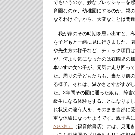
でもいうのか、妙なプレッシャーを
育園なのか、幼稚園にするのか。親
なるわけですから、大変なことは間
我が家のその時期を思い出すと、私
を子どもと一緒に見に行きました。
や先生方の様子など、チェック項目
が、何より気になったのは在園児の
車いすの女の子が、元気に走り回っ
た。周りの子どもたちも、当たり前
る様子。それは、温かさとすがすが
た。3年間その園に通った娘も、障害
級生になる体験をすることになりま
れ状況の違う人を、そのまま自然に
重な体験になったようです。親子共
のかお』
（福音館書店）には、見開き
いろな動物園のゴリラやキリンの顔