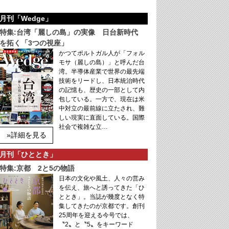
月刊「Wedge」
特集:台湾「麗しの島」の実像 日台新時代
を拓く「3つの視座」
かつてポルトガル人が「フォル
モサ（麗しの島）」と呼んだ台
湾。半導体産業で世界の最先端
技術をリードし、日本統治時代
の記憶も、歴史の一部として内
包している。一方で、現在は米
中対立の最前線に立たされ、難
しい現実に直面している。国際
社会で複雑な立…
»詳細を見る
月刊「ひととき」
特集:京都 2と5の物語
日本の文化や風土、人々の営み
を伝え、旅へと誘ってきた「ひ
ととき」。当誌が幾度となく特
集してきたのが京都です。創刊
25周年を迎える今号では、
〝2〟と〝5〟をキーワード