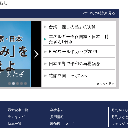
もし…
»すべての特集を見る
台湾「麗しの島」の実像
エネルギー依存国家・日本 持
たざる｢弱み…
FIFAワールドカップ2026
日本主導で平和の再構築を
本 持たざ
造船立国ニッポンへ
»もっと見る
最新記事一覧
会社案内
月刊Wedg
ランキング
採用情報
月刊ひと
特集一覧
著作権について
ウェッジ