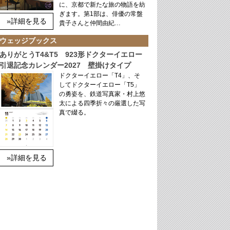
に、京都で新たな旅の物語を紡
ぎます。第1部は、俳優の常盤
»詳細を見る
貴子さんと仲間由紀…
ウェッジブックス
ありがとうT4&T5 923形ドクターイエロー
引退記念カレンダー2027 壁掛けタイプ
ドクターイエロー「T4」、そ
してドクターイエロー「T5」
の勇姿を、鉄道写真家・村上悠
太による四季折々の厳選した写
真で綴る。
»詳細を見る