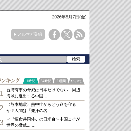
2026年8月7日(金)
メルマガ登録
ランキング
1時間
24時間
1週間
いいね
台湾有事の脅威は日本だけでない…周辺
1
海域に進出する中国…
〈熊本地震〉熱中症からどう命を守る
2
か？人間は「発汗の名…
＜〝運命共同体〟の日米台＞中国こそが
3
世界の脅威....…