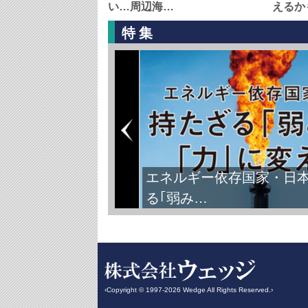
い…周辺海…
えるか
特集
エネルギー依存国家・日
る｢弱み…
‹Copyright © 1997-2026 Wedge All Rights Reserved.›