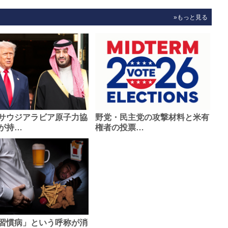
»もっと見る
サウジアラビア原子力協
野党・民主党の攻撃材料と米有
が持…
権者の投票…
習慣病」という呼称が消