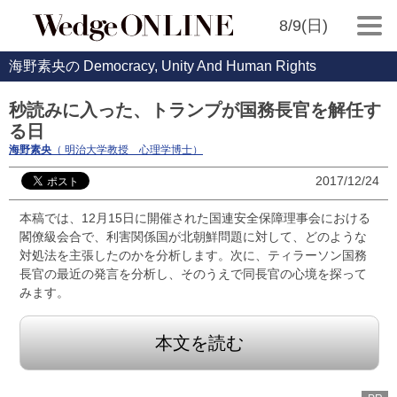
8/9(日)
海野素央の Democracy, Unity And Human Rights
秒読みに入った、トランプが国務長官を解任す
る日
海野素央
（ 明治大学教授 心理学博士）
2017/12/24
本稿では、12月15日に開催された国連安全保障理事会における
閣僚級会合で、利害関係国が北朝鮮問題に対して、どのような
対処法を主張したのかを分析します。次に、ティラーソン国務
長官の最近の発言を分析し、そのうえで同長官の心境を探って
みます。
本文を読む