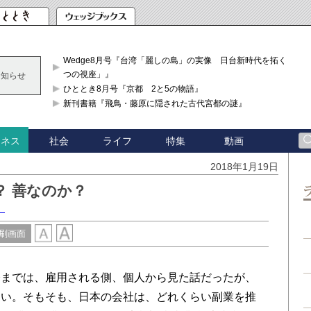
Wedge8月号『台湾「麗しの島」の実像 日台新時代を拓く「3
つの視座」』
お知らせ
ひととき8月号『京都 2と5の物語』
新刊書籍『飛鳥・藤原に隠された古代宮都の謎』
社会
ライフ
特集
動画
ジネス
2018年1月19日
？ 善なのか？
）
刷画面
までは、雇用される側、個人から見た話だったが、
たい。そもそも、日本の会社は、どれくらい副業を推