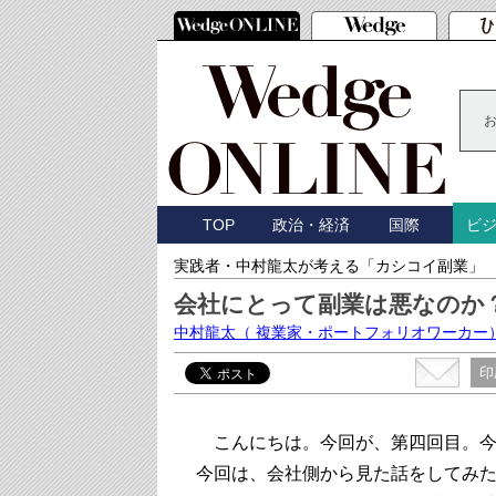
TOP
政治・経済
国際
ビ
実践者・中村龍太が考える「カシコイ副業」
会社にとって副業は悪なのか
中村龍太
（ 複業家・ポートフォリオワーカー
印
こんにちは。今回が、第四回目。今
今回は、会社側から見た話をしてみ