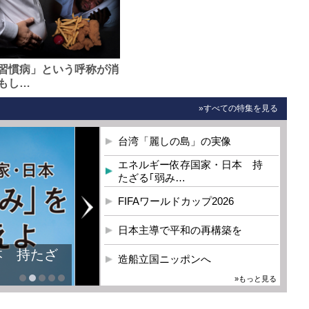
習慣病」という呼称が消
もし…
»すべての特集を見る
台湾「麗しの島」の実像
エネルギー依存国家・日本 持
たざる｢弱み…
FIFAワールドカップ2026
日本主導で平和の再構築を
本 持たざ
造船立国ニッポンへ
»もっと見る