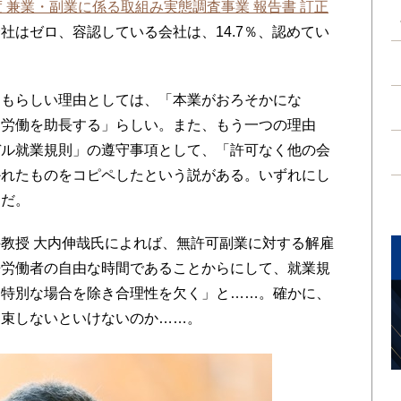
度 兼業・副業に係る取組み実態調査事業 報告書 訂正
社はゼロ、容認している会社は、14.7％、認めてい
もらしい理由としては、「本業がおろそかにな
間労働を助長する」らしい。また、もう一つの理由
デル就業規則」の遵守事項として、「許可なく他の会
かれたものをコピペしたという説がある。いずれにし
うだ。
教授 大内伸哉氏によれば、無許可副業に対する解雇
来労働者の自由な時間であることからにして、就業規
、特別な場合を除き合理性を欠く」と……。確かに、
拘束しないといけないのか……。