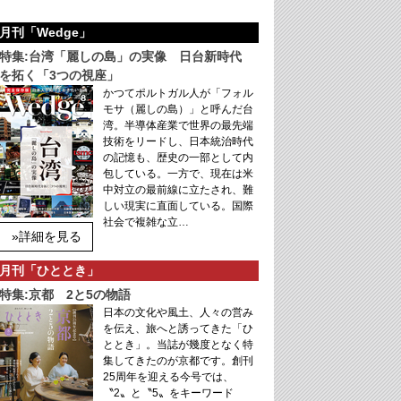
月刊「Wedge」
特集:台湾「麗しの島」の実像 日台新時代
を拓く「3つの視座」
かつてポルトガル人が「フォル
モサ（麗しの島）」と呼んだ台
湾。半導体産業で世界の最先端
技術をリードし、日本統治時代
の記憶も、歴史の一部として内
包している。一方で、現在は米
中対立の最前線に立たされ、難
しい現実に直面している。国際
社会で複雑な立…
»詳細を見る
月刊「ひととき」
特集:京都 2と5の物語
日本の文化や風土、人々の営み
を伝え、旅へと誘ってきた「ひ
ととき」。当誌が幾度となく特
集してきたのが京都です。創刊
25周年を迎える今号では、
〝2〟と〝5〟をキーワード