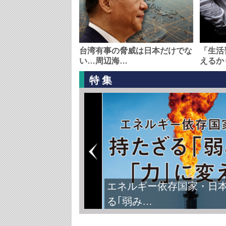
台湾有事の脅威は日本だけでな
「生活
い…周辺海…
えるか
特集
エネルギー依存国家・日
る｢弱み…