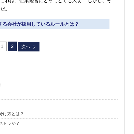
これは、企業経営にとってとても大切！ しかし、そ
要だ。
認する会社が採用しているルールとは？
1
2
次へ
！
分け方とは？
ストラか？