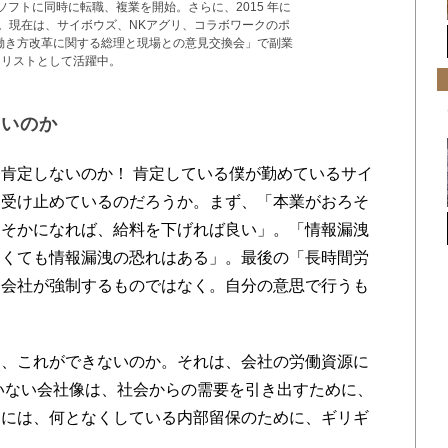
クソフトに同時に転職、複業を開始。さらに、2015 年に
農。現在は、サイボウズ、NKアグリ、コラボワークのポ
「働き方改革に関する総理と現場との意見交換会」で副業
ェリストとして活躍中。
ないのか
肯定しないのか！ 肯定している僕が勤めているサイ
う受け止めているのだろうか。まず、「本業がおろそ
ろそかになれば、給料を下げれば良い」。「情報漏洩
なくても情報漏洩の恐れはある」。最後の「長時間労
は会社が強制するものではなく。自分の意思で行うも
、これができないのか。それは、会社の労働資源に
いない会社像は、社会からの需要を引き出すために、
更には、何となくしている内部留保のために、ギリギ
。