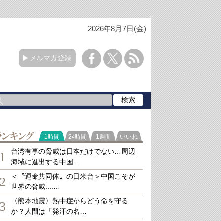
2026年8月7日(金)
メルマガ登録
ランキング
1時間
24時間
1週間
いいね
台湾有事の脅威は日本だけでない…周辺
1
海域に進出する中国…
＜〝運命共同体〟の日米台＞中国こそが
2
世界の脅威....…
〈熊本地震〉熱中症からどう命を守る
3
か？人間は「発汗の名…