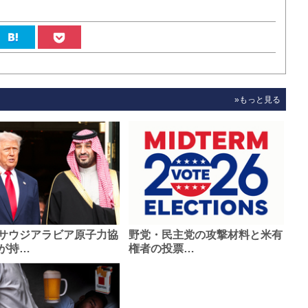
»もっと見る
サウジアラビア原子力協
野党・民主党の攻撃材料と米有
が持…
権者の投票…