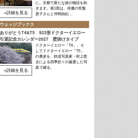
に、京都で新たな旅の物語を紡
ぎます。第1部は、俳優の常盤
»詳細を見る
貴子さんと仲間由紀…
ウェッジブックス
ありがとうT4&T5 923形ドクターイエロー
引退記念カレンダー2027 壁掛けタイプ
ドクターイエロー「T4」、そ
してドクターイエロー「T5」
の勇姿を、鉄道写真家・村上悠
太による四季折々の厳選した写
真で綴る。
»詳細を見る