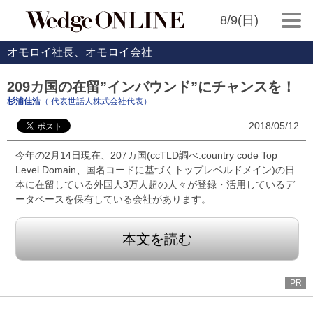
8/9(日)
オモロイ社長、オモロイ会社
209カ国の在留”インバウンド”にチャンスを！
杉浦佳浩
（ 代表世話人株式会社代表）
2018/05/12
今年の2月14日現在、207カ国(ccTLD調べ:country code Top
Level Domain、国名コードに基づくトップレベルドメイン)の日
本に在留している外国人3万人超の人々が登録・活用しているデ
ータベースを保有している会社があります。
本文を読む
PR