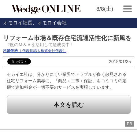
8/8(土)
オモロイ社長、オモロイ会社
リフォーム市場＆既存住宅流通活性化に新風を
2度のＭ＆Ａを活用して急成長中！
杉浦佳浩
（ 代表世話人株式会社代表）
2018/01/25
セカイエ社は、分かりにくい業界でトラブルが多く散見される
住宅リフォーム業界に、「商品＋工事＋保証」をコミコミの定
額で追加料金が一切不要のサービスを実現しています。
本文を読む
PR