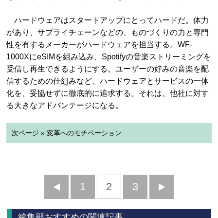
ハードウェアはスタートアップにとってハードだ。体力
があり、サプライチェーンなどの、ものづくりの力と専門
性を有するメーカーがハードウェアを担当する。WF-
1000XにeSIMを組み込み、Spotifyの音楽ストリーミングを
受信し再生できるようにする。ユーザーの好みの音楽を配
信するための仕組みなど、ハードウェアとサービスの一体
化を、妥協せずに徹底的に追求する。それは、他社に対す
る大きなアドバンテージになる。
次ページ » 変革へのモチベーション
前
1
2
3
次
へ
へ
編集部おすすめの関連記事