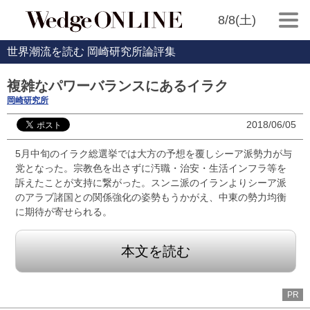
8/8(土)
世界潮流を読む 岡崎研究所論評集
複雑なパワーバランスにあるイラク
岡崎研究所
2018/06/05
5月中旬のイラク総選挙では大方の予想を覆しシーア派勢力が与
党となった。宗教色を出さずに汚職・治安・生活インフラ等を
訴えたことが支持に繋がった。スンニ派のイランよりシーア派
のアラブ諸国との関係強化の姿勢もうかがえ、中東の勢力均衡
に期待が寄せられる。
本文を読む
PR