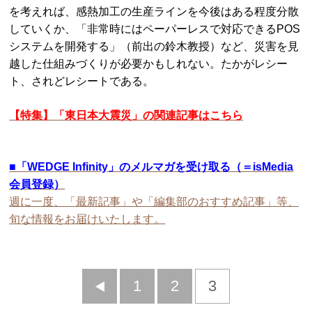
を考えれば、感熱加工の生産ラインを今後はある程度分散
していくか、「非常時にはペーパーレスで対応できるPOS
システムを開発する」（前出の鈴木教授）など、災害を見
越した仕組みづくりが必要かもしれない。たかがレシー
ト、されどレシートである。
【特集】「東日本大震災」の関連記事はこちら
■
「WEDGE Infinity」のメルマガを受け取る（＝isMedia
会員登録）
週に一度、「最新記事」や「編集部のおすすめ記事」等、
旬な情報をお届けいたします。
前
1
2
3