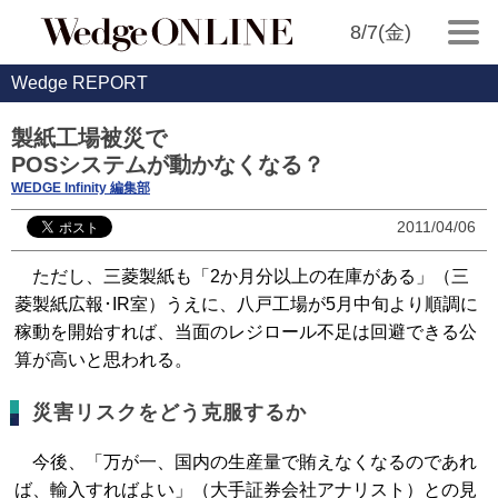
8/7(金)
Wedge REPORT
製紙工場被災で
POSシステムが動かなくなる？
WEDGE Infinity 編集部
2011/04/06
ただし、三菱製紙も「2か月分以上の在庫がある」（三
菱製紙広報･IR室）うえに、八戸工場が5月中旬より順調に
稼動を開始すれば、当面のレジロール不足は回避できる公
算が高いと思われる。
災害リスクをどう克服するか
今後、「万が一、国内の生産量で賄えなくなるのであれ
ば、輸入すればよい」（大手証券会社アナリスト）との見