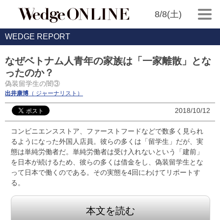
8/8(土)
WEDGE REPORT
なぜベトナム人青年の家族は「一家離散」とな
ったのか？
偽装留学生の闇③
出井康博
（ ジャーナリスト）
2018/10/12
コンビニエンスストア、ファーストフードなどで数多く見られ
るようになった外国人店員。彼らの多くは「留学生」だが、実
態は単純労働者だ。単純労働者は受け入れないという「建前」
を日本が続けるため、彼らの多くは借金をし、偽装留学生とな
って日本で働くのである。その実態を4回にわけてリポートす
る。
本文を読む