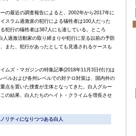
の最近の調査報告によると、2002年から2017年に
イスラム過激派の犯行による犠牲者は100人だった
る犯行の犠牲者は387人にも達している。ところ
ら白人過激活動家の取り締まりや犯行に至る以前の予防
ず、また、犯行があったとしても見逃されるケースも
ズ・マガジンの特集記事(2018年11月3日付け)は
府レベルおよび各州レベルでの対テロ対策は、国内外の
に重点を置いた捜査が主体となってきた。白人グルー
。この結果、白人たちのヘイト・クライムを増長させ
マイノリティになりつつある白人