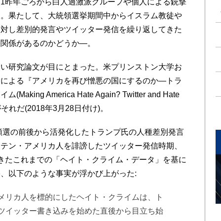
1昨年ごろから白人過激派グループや個人による銃撃
る。果たして、大統領選挙期間中からイスラム教徒や
に対し差別的発言やツイッター発信を繰り返してきた
果関係があるのかどうか―。
い研究論文が目にとまった。米プリンストン大学お
者による『アメリカを再び憎悪の国にするのか―トラ
 America Hate Again? Twitter and Hate
評がそれだ(2018年3月28日付け)。
領選の前後から活発化したトランプ氏の人種差別発言
ラテン・アメリカ人を誹謗したツイッター発信時期、
てきたこれまでの「ヘイト・クライム・データ」を基に
、以下のような事実が浮かび上がった:
メリカ人を標的にしたヘイト・クライムは、ト
ツイッター書き込みを始めた直後から目立ち始