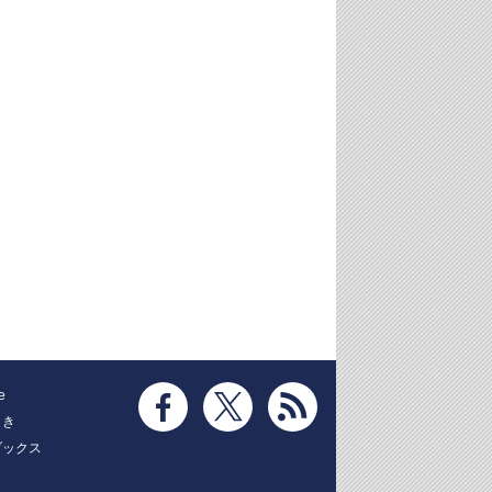
e
とき
ブックス