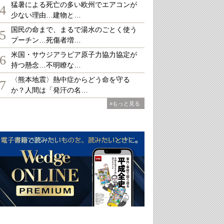
猛暑による死亡の多い欧州でエアコンが
4
少ない理由…建物と…
国民の命まで、まるで湯水のごとく使う
5
プーチン…死傷者増…
米国・サウジアラビア原子力協力協定が
6
持つ懸念…不明瞭な…
〈熊本地震〉熱中症からどう命を守る
7
か？人間は「発汗の名…
»もっと見る