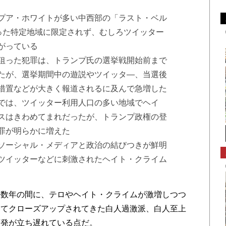
プア・ホワイトが多い中西部の「ラスト・ベル
いった特定地域に限定されず、むしろツイッター
がっている
狙った犯罪は、トランプ氏の選挙戦開始前まで
たが、選挙期間中の遊説やツイッタ―、当選後
措置などが大きく報道されるに及んで急増した
では、ツイッター利用人口の多い地域でヘイ
スはきわめてまれだったが、トランプ政権の登
罪が明らかに増えた
ソーシャル・メディアと政治の結びつきが鮮明
ツイッターなどに刺激されたヘイト・クライム
数年の間に、テロやヘイト・クライムが激増しつつ
してクローズアップされてきた白人過激派、白人至上
摘発が立ち遅れている点だ。