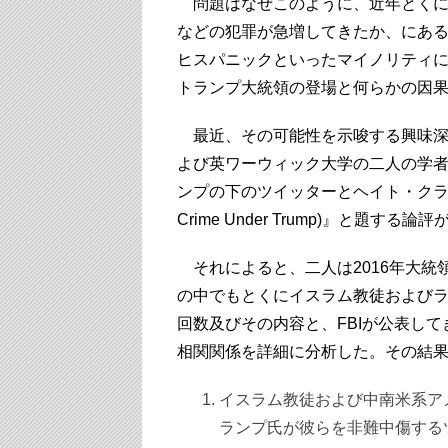
問題はなぜこのように、近年とくに
などの犯罪が急増してきたか、にあ
ヒスパニックといったマイノリティ
トランプ大統領の登場と何らかの因
最近、その可能性を示唆する興味深
よび英ワーウィック大学の二人の学
ンプの下のツイッターとヘイト・クライム(Making
Crime Under Trump)』と題する論
それによると、二人は2016年大統
の中でもとくにイスラム教徒および
回数及びその内容と、FBIが公表し
相関関係を詳細に分析した。その結果
イスラム教徒および中南米系ア
ランプ氏が彼らを非難中傷する