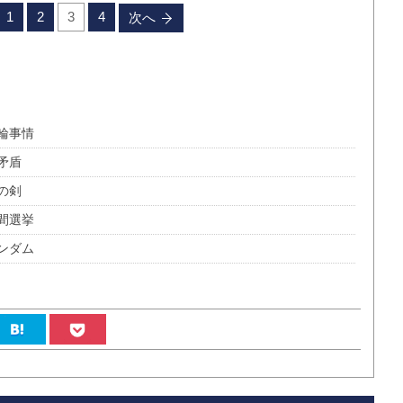
1
2
3
4
次へ
輪事情
矛盾
の剣
間選挙
ンダム