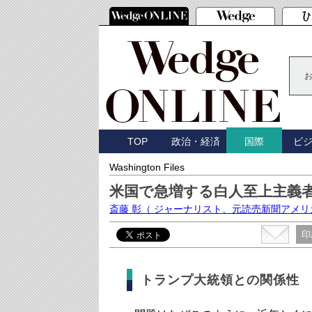
TOP
政治・経済
ビ
国際
Washington Files
米国で急増する白人至上主義
斎藤 彰
（ ジャーナリスト、元読売新聞アメリ
印
トランプ大統領との関係性