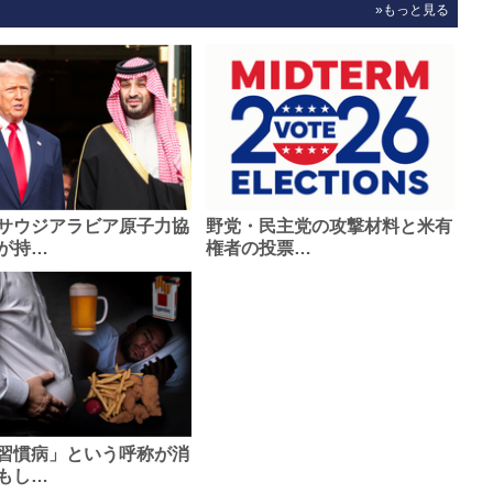
»もっと見る
サウジアラビア原子力協
野党・民主党の攻撃材料と米有
が持…
権者の投票…
習慣病」という呼称が消
もし…