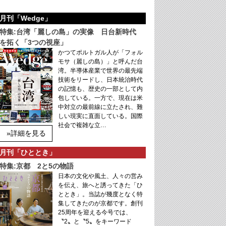
月刊「Wedge」
特集:台湾「麗しの島」の実像 日台新時代
を拓く「3つの視座」
かつてポルトガル人が「フォル
モサ（麗しの島）」と呼んだ台
湾。半導体産業で世界の最先端
技術をリードし、日本統治時代
の記憶も、歴史の一部として内
包している。一方で、現在は米
中対立の最前線に立たされ、難
しい現実に直面している。国際
社会で複雑な立…
»詳細を見る
月刊「ひととき」
特集:京都 2と5の物語
日本の文化や風土、人々の営み
を伝え、旅へと誘ってきた「ひ
ととき」。当誌が幾度となく特
集してきたのが京都です。創刊
25周年を迎える今号では、
〝2〟と〝5〟をキーワード