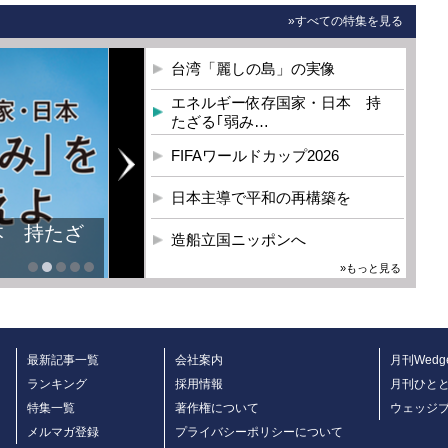
»すべての特集を見る
台湾「麗しの島」の実像
エネルギー依存国家・日本 持
たざる｢弱み…
FIFAワールドカップ2026
日本主導で平和の再構築を
本 持たざ
造船立国ニッポンへ
»もっと見る
最新記事一覧
会社案内
月刊Wedg
ランキング
採用情報
月刊ひと
特集一覧
著作権について
ウェッジ
メルマガ登録
プライバシーポリシーについて