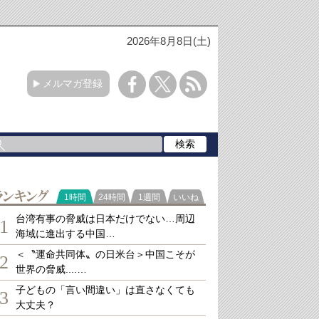
2026年8月8日(土)
メルマガ登録
ランキング
1時間
24時間
1週間
いいね
台湾有事の脅威は日本だけでない…周辺
1
海域に進出する中国…
＜〝運命共同体〟の日米台＞中国こそが
2
世界の脅威....…
子どもの「言い間違い」は直さなくても
3
大丈夫？