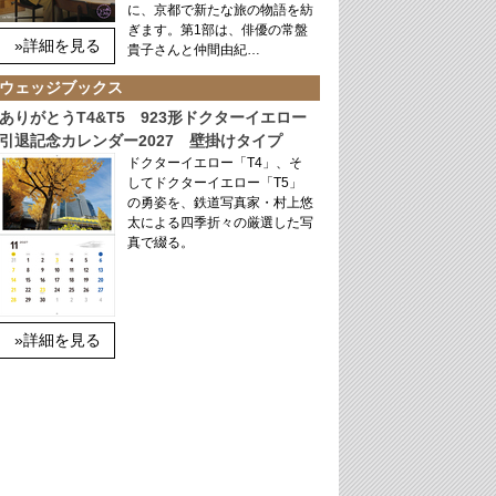
に、京都で新たな旅の物語を紡
ぎます。第1部は、俳優の常盤
»詳細を見る
貴子さんと仲間由紀…
ウェッジブックス
ありがとうT4&T5 923形ドクターイエロー
引退記念カレンダー2027 壁掛けタイプ
ドクターイエロー「T4」、そ
してドクターイエロー「T5」
の勇姿を、鉄道写真家・村上悠
太による四季折々の厳選した写
真で綴る。
»詳細を見る