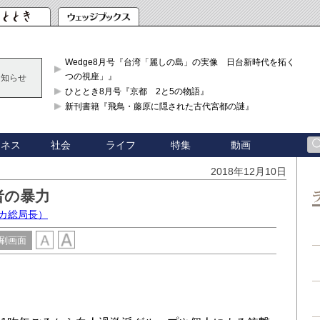
Wedge8月号『台湾「麗しの島」の実像 日台新時代を拓く「3
つの視座」』
お知らせ
ひととき8月号『京都 2と5の物語』
新刊書籍『飛鳥・藤原に隠された古代宮都の謎』
ジネス
社会
ライフ
特集
動画
2018年12月10日
者の暴力
カ総局長）
刷画面