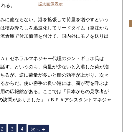
拡大画像表示
される。
みに他ならない。港を拡張して荷量を増やすという
では積み降ろしを迅速化してリードタイム（発注から
物流倉庫で付加価値を付けて、国内外にモノを送り出
Ａ）ゼネラルマネジャー代理のジン・ギュホ氏は
と話す。というのも、荷量が少ないと入港した荷が溜
落ちるが、逆に荷量が多いと船の効率が上がり、次々
なるからだ。使い勝手の良い港には、荷が荷を呼ぶよ
学用の広報館がある。ここでは「日本からの見学者が
の訪問がありました」（ＢＰＡアシスタントマネジャ
。
2
3
4
次へ