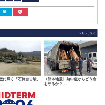
»もっと見る
産に輝く「石舞台古墳」
〈熊本地震〉熱中症からどう命
0…
を守るか？…