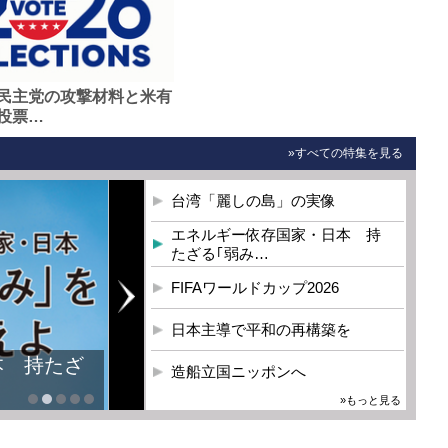
民主党の攻撃材料と米有
投票…
»すべての特集を見る
台湾「麗しの島」の実像
エネルギー依存国家・日本 持
たざる｢弱み…
FIFAワールドカップ2026
日本主導で平和の再構築を
本 持たざ
造船立国ニッポンへ
»もっと見る