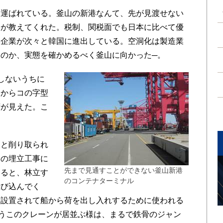
運ばれている。釜山の新港なんて、先が見渡せない
部が教えてくれた。税制、関税面でも日本に比べて優
本企業が次々と韓国に進出している。空洞化は製造業
のか、実態を確かめるべく釜山に向かった─。
しないうちに
窓からコの字型
湾が見えた。こ
と削り取られ
港の埋立工事に
先まで見通すことができない釜山新港
すると、林立す
のコンテナターミナル
飛び込んでく
に設置されて船から荷を出し入れするために使われる
いうこのクレーンが居並ぶ様は、まるで鉄骨のジャン