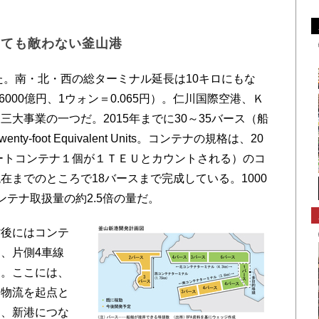
しても敵わない釜山港
た。南・北・西の総ターミナル延長は10キロにもな
6000億円、1ウォン＝0.065円）。仁川国際空港、Ｋ
大事業の一つだ。2015年までに30～35バース（船
-foot Equivalent Units。コンテナの規格は、20
ィートコンテナ１個が１ＴＥＵとカウントされる）のコ
までのところで18バースまで完成している。1000
テナ取扱量の約2.5倍の量だ。
後にはコンテ
、片側4車線
る。ここには、
に物流を起点と
に、新港につな