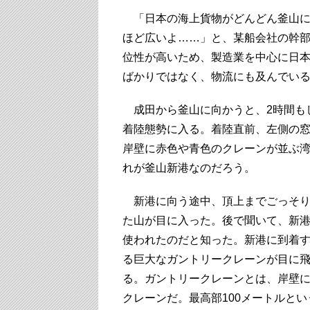
「日本の海上貨物がどんどん釜山に
ほど広いよ……」と、某船会社の幹
位性が高いため、製造業を中心に日
ばかりではなく、物流にも及んでいる
成田から釜山に向かうと、2時間も
着陸態勢に入る。着陸直前、左側の
岸壁に赤色や青色のクレーンが並ぶ
れが釜山新港なのだろう。
新港に向う途中、頂上までごっそり
た山が目に入った。後で聞いて、新
使われたのだと知った。新港に到着
る巨大なガントリークレーンが目に
る。ガントリークレーンとは、岸壁
クレーンだ。最高部100メートルと