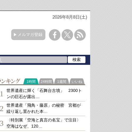
2026年8月8日(土)
メルマガ登録
ランキング
1時間
24時間
1週間
いいね
世界遺産に輝く「石舞台古墳」 2300ト
1
ンの巨石が露出…
世界遺産「飛鳥・藤原」の秘密 宮都が
2
繰り返し置かれた本…
〈特別展「空海と真言の名宝」で注目〉
3
空海はなぜ、120…