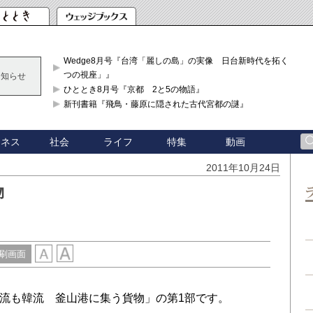
Wedge8月号『台湾「麗しの島」の実像 日台新時代を拓く「3
つの視座」』
お知らせ
ひととき8月号『京都 2と5の物語』
新刊書籍『飛鳥・藤原に隠された古代宮都の謎』
ジネス
社会
ライフ
特集
動画
2011年10月24日
物
刷画面
流も韓流 釜山港に集う貨物」の第1部です。