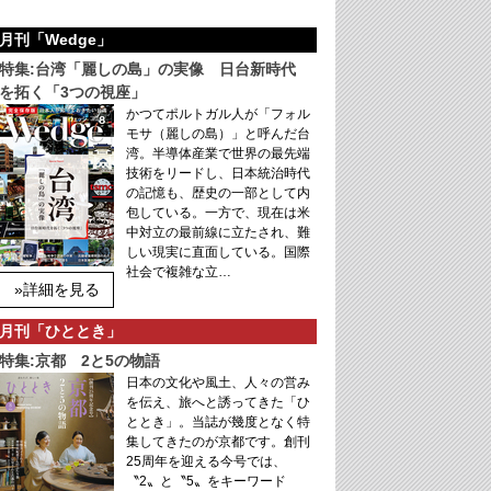
月刊「Wedge」
特集:台湾「麗しの島」の実像 日台新時代
を拓く「3つの視座」
かつてポルトガル人が「フォル
モサ（麗しの島）」と呼んだ台
湾。半導体産業で世界の最先端
技術をリードし、日本統治時代
の記憶も、歴史の一部として内
包している。一方で、現在は米
中対立の最前線に立たされ、難
しい現実に直面している。国際
社会で複雑な立…
»詳細を見る
月刊「ひととき」
特集:京都 2と5の物語
日本の文化や風土、人々の営み
を伝え、旅へと誘ってきた「ひ
ととき」。当誌が幾度となく特
集してきたのが京都です。創刊
25周年を迎える今号では、
〝2〟と〝5〟をキーワード