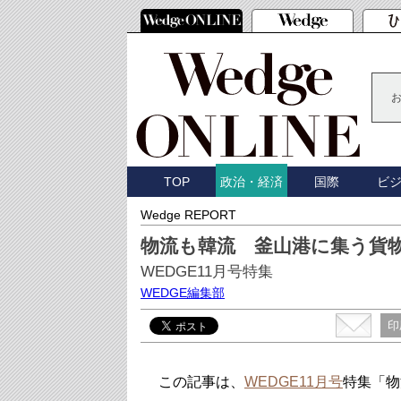
TOP
国際
ビ
政治・経済
Wedge REPORT
物流も韓流 釜山港に集う貨
WEDGE11月号特集
WEDGE編集部
印
この記事は、
WEDGE11月号
特集「物