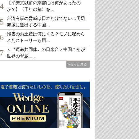
【平安京以前の京都には何があったの
4
か？】〈千年の都〉を…
台湾有事の脅威は日本だけでない…周辺
5
海域に進出する中国…
帰省のお土産は何にする？モノに秘めら
6
れたストーリーも届…
＜〝運命共同体〟の日米台＞中国こそが
7
世界の脅威....…
»もっと見る