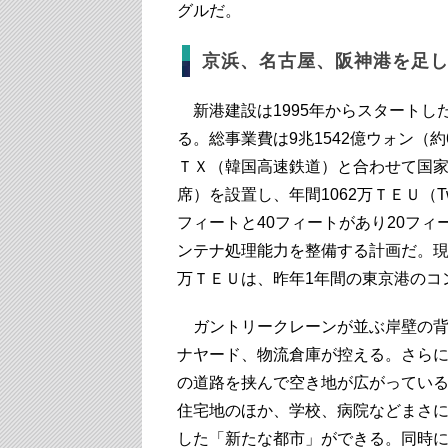
グルだ。
京浜、名古屋、阪神港を足
新港建設は1995年からスタートし
る。総事業費は9兆1542億ウォン（約
ＴＸ（韓国高速鉄道）と合わせて国家三
席）を設置し、年間1062万ＴＥＵ（Twenty
フィートと40フィートがあり20フ
ンテナ処理能力を整備する計画だ。現在
万ＴＥＵは、昨年1年間の東京港のコン
ガントリークレーンが並ぶ岸壁の背
ナヤード、物流倉庫が控える。さらに
の道路を挟んで空き地が広がってい
住宅地のほか、学校、病院などまさ
した「新たな都市」ができる。同時