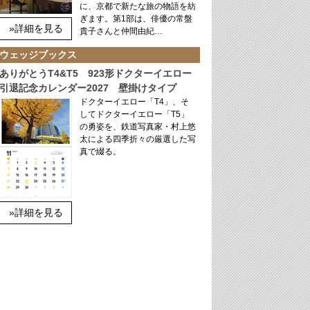
に、京都で新たな旅の物語を紡
ぎます。第1部は、俳優の常盤
»詳細を見る
貴子さんと仲間由紀…
ウェッジブックス
ありがとうT4&T5 923形ドクターイエロー
引退記念カレンダー2027 壁掛けタイプ
ドクターイエロー「T4」、そ
してドクターイエロー「T5」
の勇姿を、鉄道写真家・村上悠
太による四季折々の厳選した写
真で綴る。
»詳細を見る