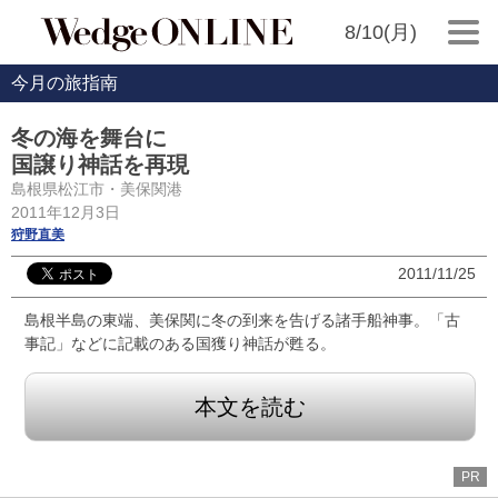
8/10(月)
今月の旅指南
冬の海を舞台に
国譲り神話を再現
島根県松江市・美保関港
2011年12月3日
狩野直美
2011/11/25
島根半島の東端、美保関に冬の到来を告げる諸手船神事。「古
事記」などに記載のある国獲り神話が甦る。
本文を読む
PR