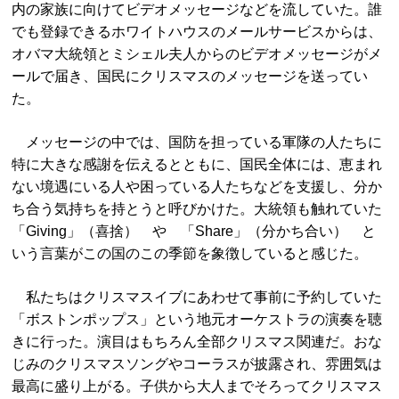
内の家族に向けてビデオメッセージなどを流していた。誰
でも登録できるホワイトハウスのメールサービスからは、
オバマ大統領とミシェル夫人からのビデオメッセージがメ
ールで届き、国民にクリスマスのメッセージを送ってい
た。
メッセージの中では、国防を担っている軍隊の人たちに
特に大きな感謝を伝えるとともに、国民全体には、恵まれ
ない境遇にいる人や困っている人たちなどを支援し、分か
ち合う気持ちを持とうと呼びかけた。大統領も触れていた
「Giving」（喜捨） や 「Share」（分かち合い） と
いう言葉がこの国のこの季節を象徴していると感じた。
私たちはクリスマスイブにあわせて事前に予約していた
「ボストンポップス」という地元オーケストラの演奏を聴
きに行った。演目はもちろん全部クリスマス関連だ。おな
じみのクリスマスソングやコーラスが披露され、雰囲気は
最高に盛り上がる。子供から大人までそろってクリスマス