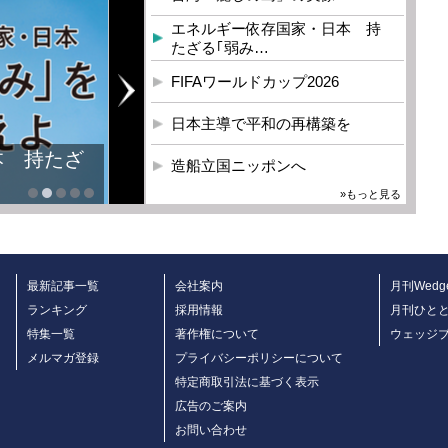
エネルギー依存国家・日本 持
たざる｢弱み…
FIFAワールドカップ2026
日本主導で平和の再構築を
本 持たざ
造船立国ニッポンへ
»もっと見る
最新記事一覧
会社案内
月刊Wedg
ランキング
採用情報
月刊ひと
特集一覧
著作権について
ウェッジ
メルマガ登録
プライバシーポリシーについて
特定商取引法に基づく表示
広告のご案内
お問い合わせ