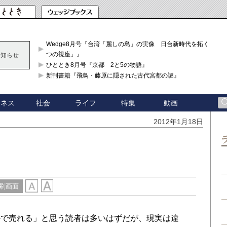
Wedge8月号『台湾「麗しの島」の実像 日台新時代を拓く「3
つの視座」』
お知らせ
ひととき8月号『京都 2と5の物語』
新刊書籍『飛鳥・藤原に隠された古代宮都の謎』
ジネス
社会
ライフ
特集
動画
2012年1月18日
刷画面
外で売れる」と思う読者は多いはずだが、現実は違