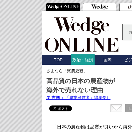
TOP
国際
ビ
政治・経済
さよなら「貧農史観」
高品質の日本の農産物が
海外で売れない理由
昆 吉則
（ 『農業経営者』編集長）
印
「日本の農産物は品質が良いから海