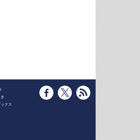
e
とき
ブックス