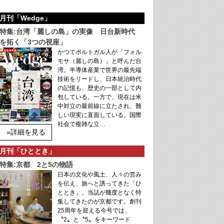
月刊「Wedge」
特集:台湾「麗しの島」の実像 日台新時代
を拓く「3つの視座」
かつてポルトガル人が「フォル
モサ（麗しの島）」と呼んだ台
湾。半導体産業で世界の最先端
技術をリードし、日本統治時代
の記憶も、歴史の一部として内
包している。一方で、現在は米
中対立の最前線に立たされ、難
しい現実に直面している。国際
社会で複雑な立…
»詳細を見る
月刊「ひととき」
特集:京都 2と5の物語
日本の文化や風土、人々の営み
を伝え、旅へと誘ってきた「ひ
ととき」。当誌が幾度となく特
集してきたのが京都です。創刊
25周年を迎える今号では、
〝2〟と〝5〟をキーワード