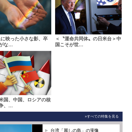
像に映った小さな影、卒
＜〝運命共同体〟の日米台＞中
がな…
国こそが世…
米国、中国、ロシアの核
争、…
»すべての特集を見る
台湾「麗しの島」の実像