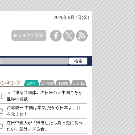
2026年8月7日(金)
メルマガ登録
ランキング
1時間
24時間
1週間
いいね
＜〝運命共同体〟の日米台＞中国こそが
1
世界の脅威....…
台湾統一 中国は本気 だから日本よ、目
2
を覚ませ！
在日中国人が「帰省したら真っ先に食べ
3
たい」意外すぎる食…