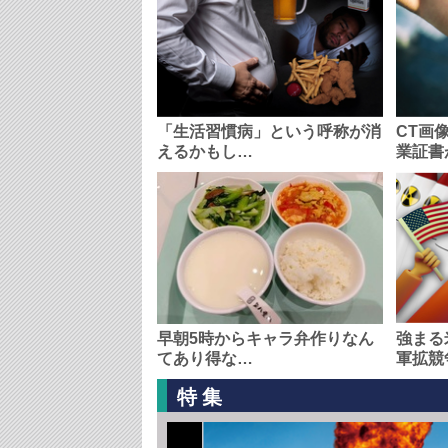
「生活習慣病」という呼称が消
CT画
えるかもし…
業証書
早朝5時からキャラ弁作りなん
強まる
てあり得な…
軍拡競
特集