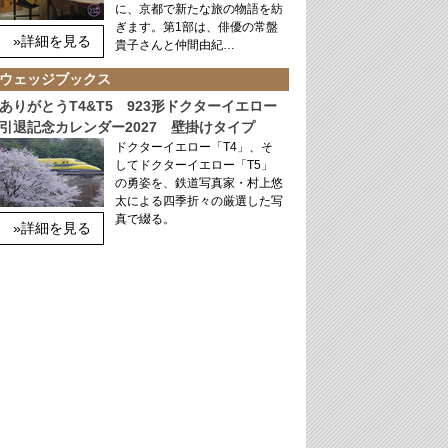
に、京都で新たな旅の物語を紡
ぎます。第1部は、俳優の常盤
»詳細を見る
貴子さんと仲間由紀…
ウェッジブックス
ありがとうT4&T5 923形ドクターイエロー
引退記念カレンダー2027 壁掛けタイプ
ドクターイエロー「T4」、そ
してドクターイエロー「T5」
の勇姿を、鉄道写真家・村上悠
太による四季折々の厳選した写
真で綴る。
»詳細を見る