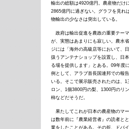
輸出の総額は4920億円。農産物だけ
2865億円に過ぎない。グラフを見れ
物輸出の少なさは突出している。
政府は輸出促進を農政の重要テーマ
が、実態はあまりにも寂しい。農水
ジには「海外の高級店等において、
扱うアンテナショップを設置し、日
る場を提供します」とある。09年度
例として、アラブ首長国連邦での報
いる。そこで展示販売されたのは、1玉
ロン、1個3800円の梨、1300円のリン
柿などだそうだ。
果たしてこれが日本の農産物のマー
は数年前に『農業経営者』の読者と
業をしたことがある。その折、ドバ