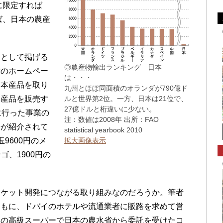
に限定すれば
ば、日本の農産
として掲げる
◎農産物輸出ランキング 日本
省のホームペー
は・・・
日本産品を取り
九州とほぼ同面積のオランダが790億ド
本産品を販売す
ルと世界第2位。一方、日本は21位で、
27億ドルと桁違いに少ない。
に行った事業の
注：数値は2008年 出所：FAO
告が紹介されて
statistical yearbook 2010
9600円のメ
拡大画像表示
ゴ、1900円の
ケット開発につながる取り組みなのだろうか。筆者
ともに、ドバイのホテルや流通業者に販路を求めて営
イの高級スーパーで日本の農水省から委託を受けたコ