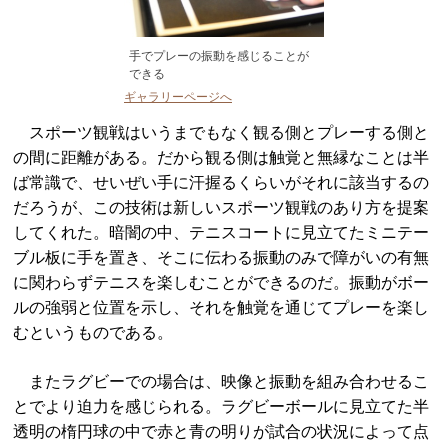
手でプレーの振動を感じることが
できる
ギャラリーページへ
スポーツ観戦はいうまでもなく観る側とプレーする側と
の間に距離がある。だから観る側は触覚と無縁なことは半
ば常識で、せいぜい手に汗握るくらいがそれに該当するの
だろうが、この技術は新しいスポーツ観戦のあり方を提案
してくれた。暗闇の中、テニスコートに見立てたミニテー
ブル板に手を置き、そこに伝わる振動のみで障がいの有無
に関わらずテニスを楽しむことができるのだ。振動がボー
ルの強弱と位置を示し、それを触覚を通じてプレーを楽し
むというものである。
またラグビーでの場合は、映像と振動を組み合わせるこ
とでより迫力を感じられる。ラグビーボールに見立てた半
透明の楕円球の中で赤と青の明りが試合の状況によって点