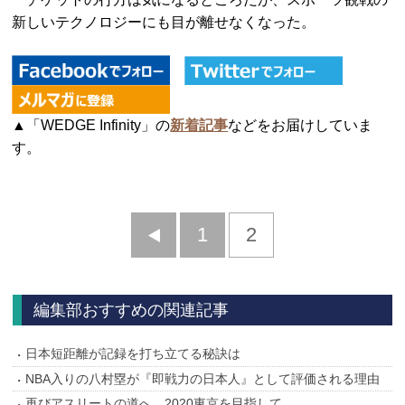
新しいテクノロジーにも目が離せなくなった。
▲「WEDGE Infinity」の
新着記事
などをお届けしていま
す。
前
1
2
へ
編集部おすすめの関連記事
日本短距離が記録を打ち立てる秘訣は
NBA入りの八村塁が『即戦力の日本人』として評価される理由
再びアスリートの道へ、2020東京を目指して