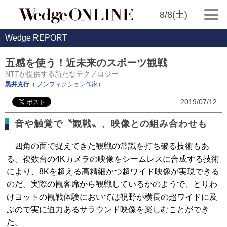
8/8(土)
Wedge REPORT
五感を使う！近未来のスポーツ観戦
NTTが提供する新たなテクノロジー
黒井克行
（ ノンフィクション作家）
2019/07/12
音や触覚で〝観戦〟、映像との組み合わせも
四角の面で捉えてきた観戦の常識を打ち破る技術もあ
る。複数台の4Kカメラの映像をシームレスに合成する技術
により、8Kを超える高精細かつ超ワイド映像が実現できる
のだ。実際の観客席から観戦しているかのようで、とりわ
けヨットの観戦体験においては視野が横長の超ワイドに及
ぶので実に迫力あるサラウンド映像を楽しむことができ
た。