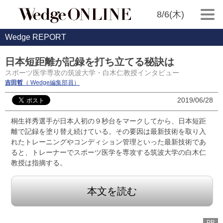
8/6(木)
Wedge REPORT
日本短距離が記録を打ち立てる秘訣は
スポーツ医学専攻の筑波大学・白木仁教授インタビュー
吉田哲
（ Wedge編集部員）
2019/06/28
桐生祥秀選手が日本人初の９秒台をマークしてから、日本短距
離で記録を塗り替え続けている。その要因は最新技術を取り入
れたトレーニングやコンディション管理といった最新技術であ
ると、トレーナーでスポーツ医学を専攻する筑波大学の白木仁
教授は指摘する。
本文を読む
PR