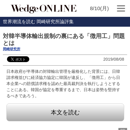
8/10(月)
世界潮流を読む 岡崎研究所論評集
対韓半導体輸出規制の裏にある「徴用工」問題
とは
岡崎研究所
2019/08/08
日本政府が半導体の対韓輸出管理を厳格化した背景には、日韓
請求権並びに経済協力協定に韓国が違反し、「徴用工」から日
本企業への賠償請求権を認めた最高裁判決を執行しようとする
ことにある。韓国が協定を尊重するまで、日本は姿勢を堅持す
るべきであろう。
本文を読む