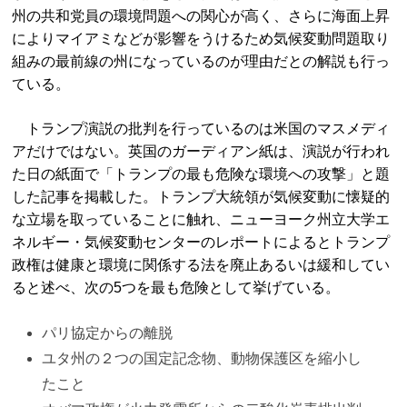
州の共和党員の環境問題への関心が高く、さらに海面上昇
によりマイアミなどが影響をうけるため気候変動問題取り
組みの最前線の州になっているのが理由だとの解説も行っ
ている。
トランプ演説の批判を行っているのは米国のマスメディ
アだけではない。英国のガーディアン紙は、演説が行われ
た日の紙面で「トランプの最も危険な環境への攻撃」と題
した記事を掲載した。トランプ大統領が気候変動に懐疑的
な立場を取っていることに触れ、ニューヨーク州立大学エ
ネルギー・気候変動センターのレポートによるとトランプ
政権は健康と環境に関係する法を廃止あるいは緩和してい
ると述べ、次の5つを最も危険として挙げている。
パリ協定からの離脱
ユタ州の２つの国定記念物、動物保護区を縮小し
たこと