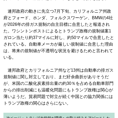
連邦政府の動きに先立つ7月下旬、カリフォルニア州政
府とフォード、ホンダ、フォルクスワーゲン、BMWの4社
が2026年の排ガス規制の自主目標に合意したと報道され
た。ワシントンポストによるとトランプ政権の規制値案1
ガロン当たり約37マイルに対し、約50マイルで合意したと
されている。自動車メーカが厳しい規制値に合意した理由
は、将来の規制値が不透明な状況を避けるためと言われて
いる。
連邦政府とカリフォルニア州など13州は自動車の排ガス
規制値に関し対立しており、まだ紆余曲折がありそうだ
が、米国の二酸化炭素排出量の約30％を占める自動車部門
からの排出削減にも温暖化問題にもトランプ政権は関心が
薄いようだ。貿易問題で対立が続く中国との協力関係には
トランプ政権の関心はさらにない。