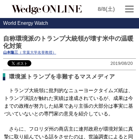
8/8(土)
World Energy Watch
自称環境派のトランプ大統領が壊す米中の温暖
化対策
山本隆三
（ 常葉大学名誉教授）
2019/08/20
環境派トランプを非難するマスメディア
トランプ大統領に批判的なニューヨークタイムズ紙は、
トランプ演説が触れた実績は達成されているが、成果は今
までの政権が努力した結果であり主張の大部分は事実に基
づいていないとの専門家の意見を紹介している。
さらに、フロリダ州の商店主に連邦政府が環境対策に真
摯に取り組んでいる話をさせたのは、世論調査によると同