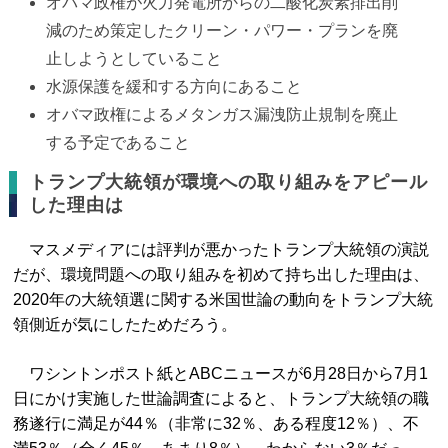
オバマ政権が火力発電所からの二酸化炭素排出削
減のため策定したクリーン・パワー・プランを廃
止しようとしていること
水源保護を緩和する方向にあること
オバマ政権によるメタンガス漏洩防止規制を廃止
する予定であること
トランプ大統領が環境への取り組みをアピール
した理由は
マスメディアには評判が悪かったトランプ大統領の演説
だが、環境問題への取り組みを初めて持ち出した理由は、
2020年の大統領選に関する米国世論の動向をトランプ大統
領側近が気にしたためだろう。
ワシントンポスト紙とABCニュースが6月28日から7月1
日にかけ実施した世論調査によると、トランプ大統領の職
務遂行に満足が44％（非常に32％、ある程度12％）、不