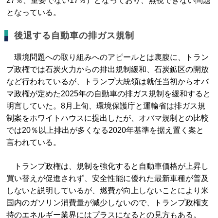
27％、重要でない17％）となっており、無視できない問題
となっている。
後退する自動車の排ガス規制
環境問題への取り組みへのアピールとは裏腹に、トラン
プ政権では石炭火力からの排出規制緩和、石炭鉱区の開放
など行われているが、トランプ大統領は就任当初からオバ
マ政権が定めた2025年の自動車の排ガス規制を緩和すると
明言していた。8月上旬、環境保護庁と運輸省は排ガス規
制案をホワイトハウスに提出したが、オバマ規制との比較
では20％以上排出が多くなる2020年基準を据え置く案と
言われている。
トランプ政権は、規制を強化すると自動車価格が上昇し
買い替えが促進されず、安全性能に優れた最新車種が普及
しないと説明しているが、燃費が向上しないことにより米
国内のガソリン消費量が減少しないので、トランプ政権支
持のエネルギー業界にはプラスになるとの見方もある。