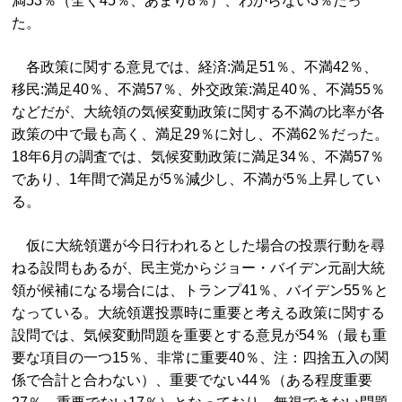
満53％（全く45％、あまり8％）、わからない3％だっ
た。
各政策に関する意見では、経済:満足51％、不満42％、
移民:満足40％、不満57％、外交政策:満足40％、不満55％
などだが、大統領の気候変動政策に関する不満の比率が各
政策の中で最も高く、満足29％に対し、不満62％だった。
18年6月の調査では、気候変動政策に満足34％、不満57％
であり、1年間で満足が5％減少し、不満が5％上昇してい
る。
仮に大統領選が今日行われるとした場合の投票行動を尋
ねる設問もあるが、民主党からジョー・バイデン元副大統
領が候補になる場合には、トランプ41％、バイデン55％と
なっている。大統領選投票時に重要と考える政策に関する
設問では、気候変動問題を重要とする意見が54％（最も重
要な項目の一つ15％、非常に重要40％、注：四捨五入の関
係で合計と合わない）、重要でない44％（ある程度重要