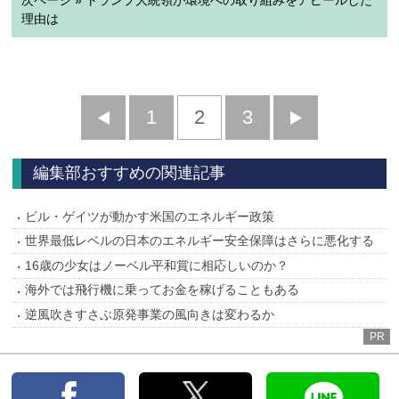
次ページ » トランプ大統領が環境への取り組みをアピールした
理由は
前
1
2
3
次
へ
へ
編集部おすすめの関連記事
ビル・ゲイツが動かす米国のエネルギー政策
世界最低レベルの日本のエネルギー安全保障はさらに悪化する
16歳の少女はノーベル平和賞に相応しいのか？
海外では飛行機に乗ってお金を稼げることもある
逆風吹きすさぶ原発事業の風向きは変わるか
PR