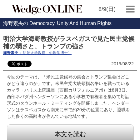
8/9(日)
海野素央の Democracy, Unity And Human Rights
明治大学海野教授がラスベガスで見た民主党候
補の弱さと、トランプの強さ
海野素央
（ 明治大学教授 心理学博士）
2019/08/22
今回のテーマは、「米民主党候補の集会とトランプ集会はどこ
がどう違うのか」です。米民主党大統領指名争いを戦っている
カマラ・ハリス上院議員（西部カリフォルニア州）は8月3日、
西部ネバダ州ヘンダーソンにある小学校で有権者を集めて対話
形式のタウンホール・ミーティングを開催しました。ヘンダー
ソンはラスベガスから南東に車で約20分の位置にあり、退職を
した多くの高齢者が住んでいる地域です。
本文を読む