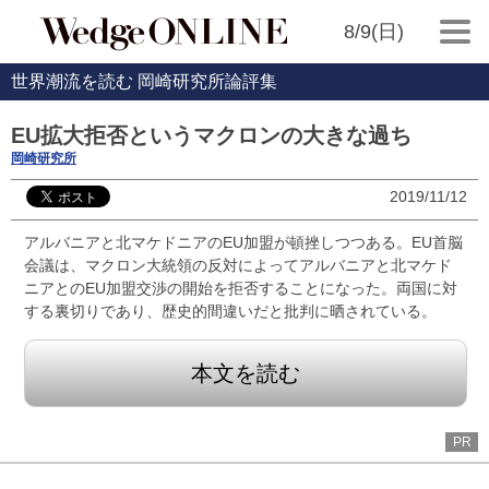
8/9(日)
世界潮流を読む 岡崎研究所論評集
EU拡大拒否というマクロンの大きな過ち
岡崎研究所
2019/11/12
アルバニアと北マケドニアのEU加盟が頓挫しつつある。EU首脳
会議は、マクロン大統領の反対によってアルバニアと北マケド
ニアとのEU加盟交渉の開始を拒否することになった。両国に対
する裏切りであり、歴史的間違いだと批判に晒されている。
本文を読む
PR