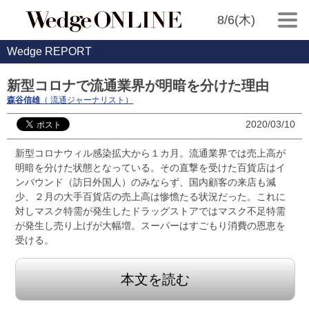
8/6(木)
Wedge REPORT
新型コロナで流通業界が明暗を分けた理由
森谷信雄
（ 流通ジャーナリスト）
2020/03/10
新型コロナウィル感染拡大から１カ月。流通業界では売上高が
明暗を分けた状態となっている。その直撃を受けた百貨店はイ
ンバウンド（訪日外国人）のみならず、国内顧客の来店も減
少、２月の大手百貨店の売上高は惨憺たる状況だった。これに
対しマスク特需が発生したドラッグストアではマスク不足特需
が発生し売り上げが大幅増。スーパーはすごもり消費の恩恵を
受ける。
本文を読む