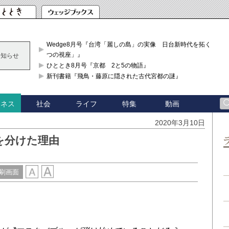
Wedge8月号『台湾「麗しの島」の実像 日台新時代を拓く「3
つの視座」』
お知らせ
ひととき8月号『京都 2と5の物語』
新刊書籍『飛鳥・藤原に隠された古代宮都の謎』
社会
ライフ
特集
動画
ジネス
2020年3月10日
を分けた理由
刷画面
し