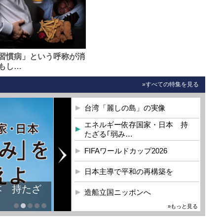
習慣病」という呼称が消
もし…
»すべての特集を見る
台湾「麗しの島」の実像
エネルギー依存国家・日本 持
たざる｢弱み…
FIFAワールドカップ2026
日本主導で平和の再構築を
本 持たざ
造船立国ニッポンへ
»もっと見る