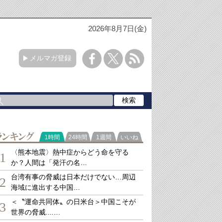
2026年8月7日(金)
メルマガ登録
ランキング
1時間
24時間
1週間
いいね
〈熊本地震〉熱中症からどう命を守る
1
か？人間は「発汗の名…
台湾有事の脅威は日本だけでない…周辺
2
海域に進出する中国…
＜〝運命共同体〟の日米台＞中国こそが
3
世界の脅威....…