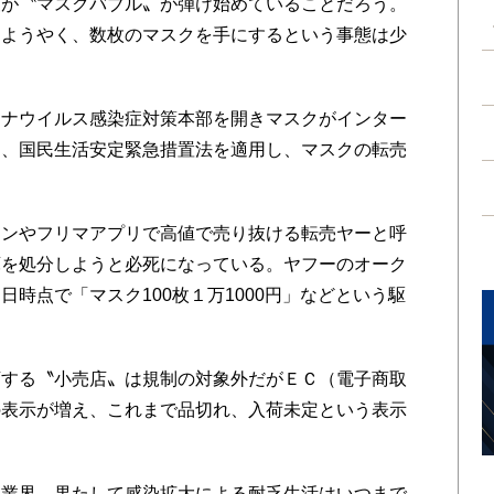
が〝マスクバブル〟が弾け始めていることだろう。
、ようやく、数枚のマスクを手にするという事態は少
ナウイルス感染症対策本部を開きマスクがインター
ら、国民生活安定緊急措置法を適用し、マスクの転売
ンやフリマアプリで高値で売り抜ける転売ヤーと呼
庫を処分しようと必死になっている。ヤフーのオーク
時点で「マスク100枚１万1000円」などという駆
する〝小売店〟は規制の対象外だがＥＣ（電子商取
の表示が増え、これまで品切れ、入荷未定という表示
業界。果たして感染拡大による耐乏生活はいつまで