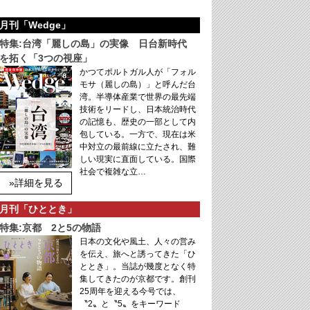
月刊「Wedge」
特集:台湾「麗しの島」の実像 日台新時代
を拓く「3つの視座」
かつてポルトガル人が「フォル
モサ（麗しの島）」と呼んだ台
湾。半導体産業で世界の最先端
技術をリードし、日本統治時代
の記憶も、歴史の一部として内
包している。一方で、現在は米
中対立の最前線に立たされ、難
しい現実に直面している。国際
社会で複雑な立…
»詳細を見る
月刊「ひととき」
特集:京都 2と5の物語
日本の文化や風土、人々の営み
を伝え、旅へと誘ってきた「ひ
ととき」。当誌が幾度となく特
集してきたのが京都です。創刊
25周年を迎える今号では、
〝2〟と〝5〟をキーワード