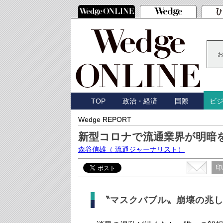
TOP
政治・経済
国際
ビ
Wedge REPORT
新型コロナで流通業界が明暗
森谷信雄
（ 流通ジャーナリスト）
印
〝マスクバブル〟崩壊の兆