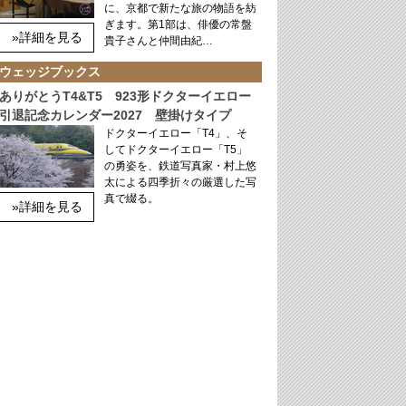
に、京都で新たな旅の物語を紡
ぎます。第1部は、俳優の常盤
»詳細を見る
貴子さんと仲間由紀…
ウェッジブックス
ありがとうT4&T5 923形ドクターイエロー
引退記念カレンダー2027 壁掛けタイプ
ドクターイエロー「T4」、そ
してドクターイエロー「T5」
の勇姿を、鉄道写真家・村上悠
太による四季折々の厳選した写
真で綴る。
»詳細を見る