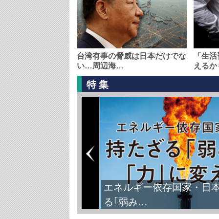
台湾有事の脅威は日本だけでな
「生活
い…周辺海…
えるか
特集
エネルギー依存国家・日
る｢弱み…