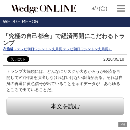
8/7(金)
WEDGE REPORT
「究極の自己都合」で経済再開にこだわるトラ
ンプ
布施哲
（テレビ朝日ワシントン支局長 テレビ朝日ワシントン支局長）
2020/05/18
トランプ大統領には、どんなにリスクが大きかろうが経済を再
開してV字回復を演出しなければいけない事情がある。それは自
身の再選に黄色信号が出ていることを示すデータが、あらゆる
ところで出ていることだ。
本文を読む
PR